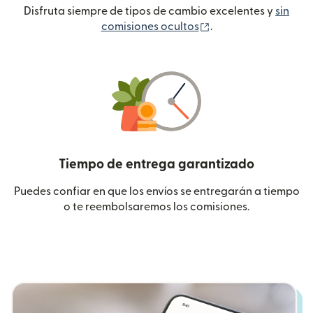
Disfruta siempre de tipos de cambio excelentes y
sin
(se abre en una ven
comisiones ocultos
.
Tiempo de entrega garantizado
Puedes confiar en que los envíos se entregarán a tiempo
o te reembolsaremos los comisiones.