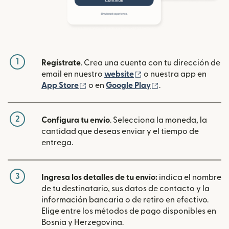
1
Regístrate
. Crea una cuenta con tu dirección de
(se abre en una ventan
email en nuestro
website
o nuestra app en
(se abre en una ventana nueva)
(se abre en una ve
App Store
o en
Google Play
.
2
Configura tu envío
. Selecciona la moneda, la
cantidad que deseas enviar y el tiempo de
entrega.
3
Ingresa los detalles de tu envío:
indica el nombre
de tu destinatario, sus datos de contacto y la
información bancaria o de retiro en efectivo.
Elige entre los métodos de pago disponibles en
Bosnia y Herzegovina.