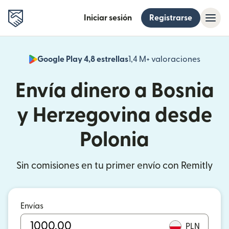
Iniciar sesión
Registrarse
Google Play 4,8 estrellas
1,4 M+ valoraciones
(se abr
Envía dinero a Bosnia
y Herzegovina desde
Polonia
Sin comisiones en tu primer envío con Remitly
Envías
PLN