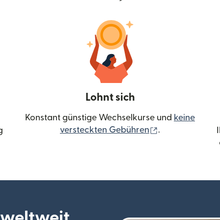
Lohnt sich
Konstant günstige Wechselkurse und
keine
(wird in einem 
versteckten Gebühren
.
g
 weltweit