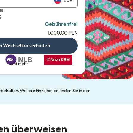
EUR
rs
R
Gebührenfrei
1.000,00 PLN
n Wechselkurs erhalten
und mehr
ehalten. Weitere Einzelheiten finden Sie in den
neuen Fenster geöffnet)
den überweisen