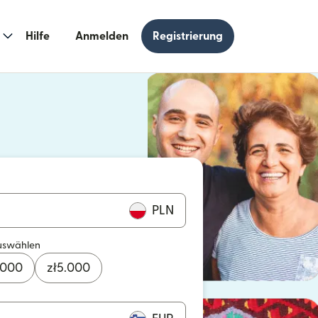
Hilfe
Anmelden
Registrierung
n einem neuen Fenster geöffnet)
 einem neuen Fenster geöffnet)
PLN
uswählen
.000
zł
5.000