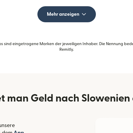
Mehr anzeigen
s sind eingetragene Marken der jeweiligen Inhaber. Die Nennung bed
Remitly.
t man Geld nach Slowenien 
 unsere
 Fenster geöffnet)
s dem
App