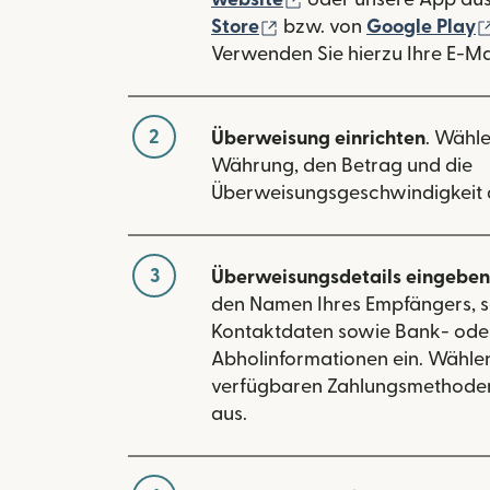
(wird in einem neuen Fe
Store
bzw. von
Google Play
Verwenden Sie hierzu Ihre E-Ma
2
Überweisung einrichten
. Wähle
Währung, den Betrag und die
Überweisungsgeschwindigkeit 
3
Überweisungsdetails eingeben
den Namen Ihres Empfängers, s
Kontaktdaten sowie Bank- ode
Abholinformationen ein. Wählen
verfügbaren Zahlungsmethoden
aus.