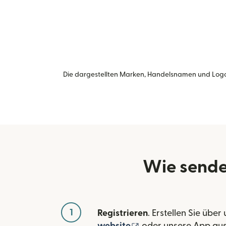
Die dargestellten Marken, Handelsnamen und Logo
Wie sende
1
Registrieren
. Erstellen Sie über
(wird in einem neuen
website
oder unsere App au