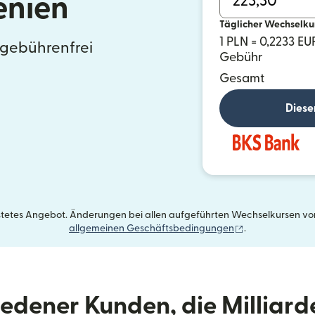
enien
Täglicher Wechselku
1 PLN = 0,2233 EU
 gebührenfrei
Gebühr
Gesamt
Diese
istetes Angebot. Änderungen bei allen aufgeführten Wechselkursen vorb
(wird in einem 
allgemeinen Geschäftsbedingungen
.
riedener Kunden, die Milliar