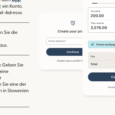
nster geöffnet)
(wird in einem neuen Fenster geöffnet)
ein Konto.
il-Adresse.
n Sie die
aus.
:
Geben Sie
eine
r
 Sie eine der
 in Slowenien