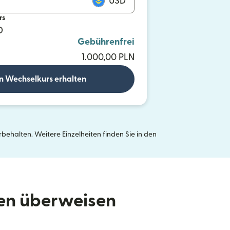
USD
rs
D
Gebührenfrei
1.000,00 PLN
n Wechselkurs erhalten
ehalten. Weitere Einzelheiten finden Sie in den
neuen Fenster geöffnet)
den überweisen