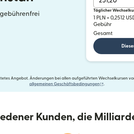
Täglicher Wechselku
 gebührenfrei
1 PLN = 0,2512 US
Gebühr
Gesamt
Diese
istetes Angebot. Änderungen bei allen aufgeführten Wechselkursen vorb
(wird in einem 
allgemeinen Geschäftsbedingungen
.
riedener Kunden, die Milliar