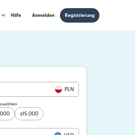
Hilfe
Anmelden
Registrierung
n einem neuen Fenster geöffnet)
 einem neuen Fenster geöffnet)
PLN
uswählen
.000
zł
5.000