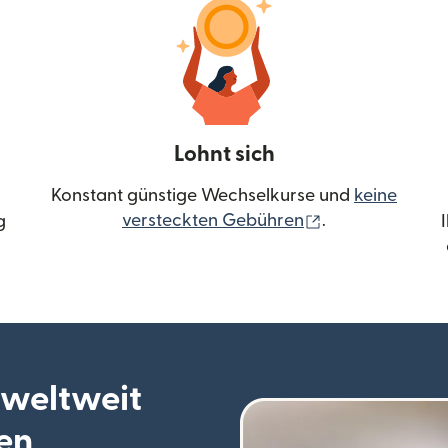
Lohnt sich
Konstant günstige Wechselkurse und
keine
(wird in einem 
versteckten Gebühren
.
g
 weltweit
en