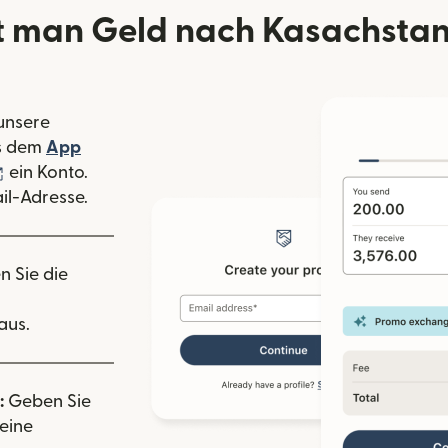
 man Geld nach Kasachstan
 unsere
 Fenster geöffnet)
s dem
App
nster geöffnet)
(wird in einem neuen Fenster geöffnet)
ein Konto.
il-Adresse.
n Sie die
aus.
:
Geben Sie
eine