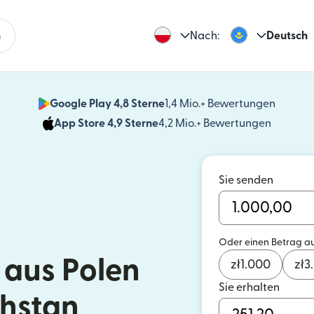
n
Nach:
Deutsch
Google Play 4,8 Sterne
1,4 Mio.+ Bewertungen
(wird i
App Store 4,9 Sterne
4,2 Mio.+ Bewertungen
(wird in
Sie senden
Oder einen Betrag a
aus Polen
zł
1.000
zł
3
Sie erhalten
hstan