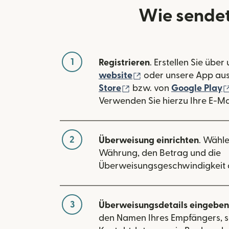
Wie sendet
1
Registrieren
. Erstellen Sie über
(wird in einem neuen
website
oder unsere App au
(wird in einem neuen Fe
Store
bzw. von
Google Play
Verwenden Sie hierzu Ihre E-Ma
2
Überweisung einrichten
. Wähle
Währung, den Betrag und die
Überweisungsgeschwindigkeit 
3
Überweisungsdetails eingeben
den Namen Ihres Empfängers, s