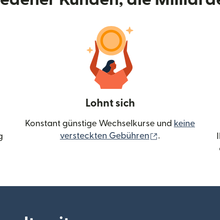
Lohnt sich
Konstant günstige Wechselkurse und
keine
(wird in einem 
versteckten Gebühren
.
g