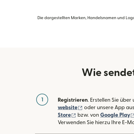
Die dargestellten Marken, Handelsnamen und Logo
Wie sendet
1
Registrieren
. Erstellen Sie über
(wird in einem neuen
website
oder unsere App au
(wird in einem neuen Fe
Store
bzw. von
Google Play
Verwenden Sie hierzu Ihre E-Ma