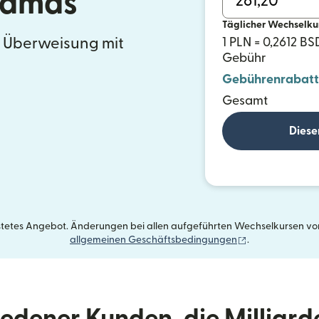
hamas
Täglicher Wechselku
e Überweisung mit
1 PLN = 0,2612 BS
Gebühr
Gebührenrabatt
Gesamt
Diese
istetes Angebot. Änderungen bei allen aufgeführten Wechselkursen vorb
(wird in einem 
allgemeinen Geschäftsbedingungen
.
riedener Kunden, die Milliar