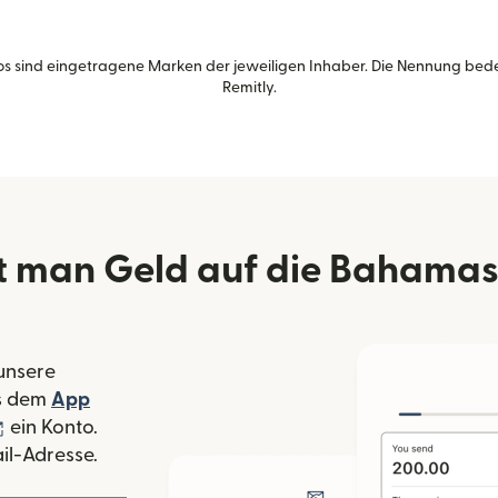
s sind eingetragene Marken der jeweiligen Inhaber. Die Nennung bed
Remitly.
 man Geld auf die Bahamas
 unsere
 Fenster geöffnet)
s dem
App
nster geöffnet)
(wird in einem neuen Fenster geöffnet)
ein Konto.
il-Adresse.