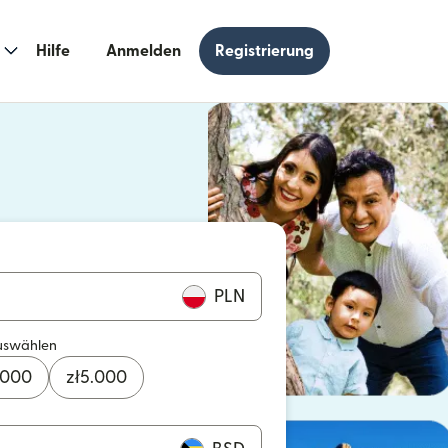
Hilfe
Anmelden
Registrierung
n einem neuen Fenster geöffnet)
 einem neuen Fenster geöffnet)
PLN
uswählen
.000
zł
5.000