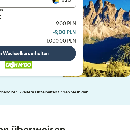
BSD
rs
D
9,00 PLN
-9,00 PLN
1.000,00 PLN
n Wechselkurs erhalten
ehalten. Weitere Einzelheiten finden Sie in den
neuen Fenster geöffnet)
den überweisen