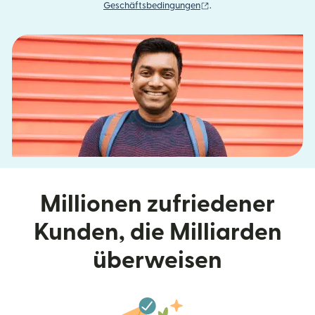
(wird in einem neuen Fens
Geschäftsbedingungen
.
Millionen zufriedener
Kunden, die Milliarden
überweisen