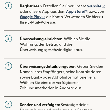
1
(w
Registrieren
. Erstellen Sie über unsere
website
(wird in ein
oder unsere App aus dem
App Store
bzw. von
(wird in einem neuen Fenster geöffn
Google Play
ein Konto. Verwenden Sie hierzu
Ihre E-Mail-Adresse.
2
Überweisung einrichten
. Wählen Sie die
Währung, den Betrag und die
Überweisungsgeschwindigkeit aus.
3
Überweisungsdetails eingeben:
Geben Sie den
Namen Ihres Empfängers, seine Kontaktdaten
sowie Bank- oder Abholinformationen ein.
Wählen Sie eine der verfügbaren
Zahlungsmethoden in Andorra aus.
4
Senden und verfolgen:
Bestätige deine