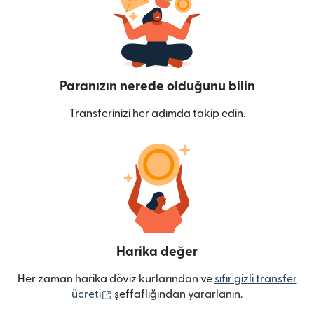
Paranızın nerede olduğunu bilin
Transferinizi her adımda takip edin.
Harika değer
Her zaman harika döviz kurlarından ve
sıfır gizli transfer
(yeni pencerede açılır)
ücreti
şeffaflığından yararlanın.