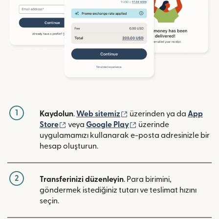
1
(yeni pencerede açılır)
Kaydolun
.
Web sitemiz
üzerinden ya da
App
(yeni pencerede açılır)
(yeni pencerede açılır)
Store
veya
Google Play
üzerinde
uygulamamızı kullanarak e-posta adresinizle bir
hesap oluşturun.
2
Transferinizi düzenleyin
. Para birimini,
göndermek istediğiniz tutarı ve teslimat hızını
seçin.