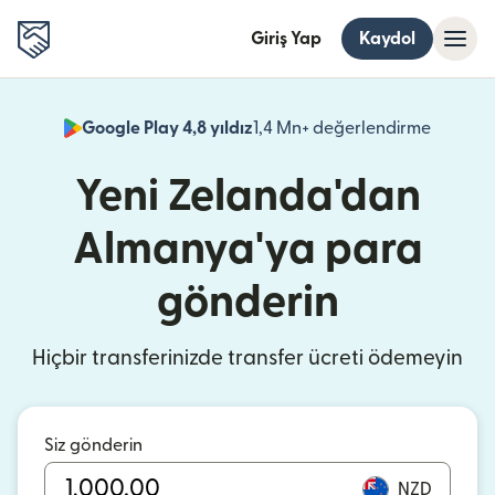
Giriş Yap
Kaydol
Google Play 4,8 yıldız
1,4 Mn+ değerlendirme
(yeni pe
Yeni Zelanda'dan
Almanya'ya para
gönderin
Hiçbir transferinizde transfer ücreti ödemeyin
Siz gönderin
NZD