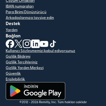
Çözüm Ortakları
IBAN numaraları
Para Birimi Dönüştürücü
Arkadaşlarınıza tavsiye edin
Destek
Yardım
Bağlan
(yeni pencerede açılır)
(yeni pencerede açılır)
(yeni pencerede açılır)
(yeni pencerede açılır)
(yeni pencerede açılır)
(yeni pencerede açılır)
Kullanıcı Sözleşmemizi kabul ediyorsunuz
Gizlilik Bildirimi
Gizlilik Tercihleriniz
Gizlilik Yardım Merkezi
Güvenlik
Erişilebilirlik
(yeni pencerede açılır)
©2012 -
2026
Remitly, Inc.
Tüm hakları saklıdır