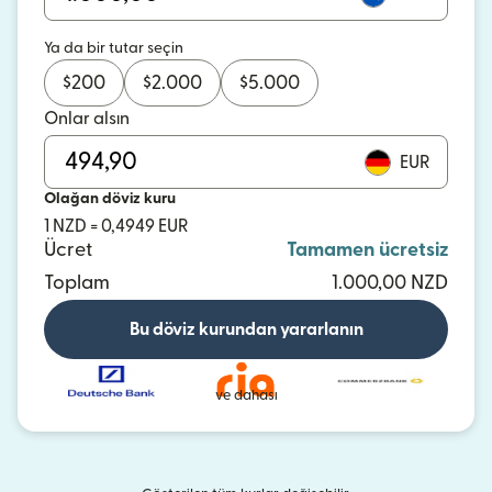
Ya da bir tutar seçin
$
200
$
2.000
$
5.000
Onlar alsın
EUR
Olağan döviz kuru
1 NZD = 0,4949 EUR
Ücret
Tamamen ücretsiz
Toplam
1.000,00 NZD
Bu döviz kurundan yararlanın
ve dahası