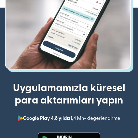
Uygulamamızla küresel
para aktarımları yapın
Google Play 4,8 yıldız
1,4 Mn+ değerlendirme
(yeni pe