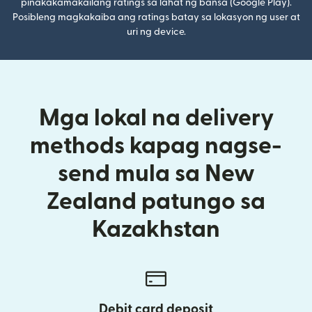
pinakakamakailang ratings sa lahat ng bansa (Google Play).
Posibleng magkakaiba ang ratings batay sa lokasyon ng user at
uri ng device.
Mga lokal na delivery
methods kapag nagse-
send mula sa New
Zealand patungo sa
Kazakhstan
Debit card deposit