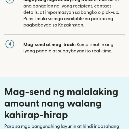
ang pangalan ng iyong recipient, contact
details, at impormasyon sa bangko o pick-up.
Pumili mula sa mga available na paraan ng
pagbabayad sa Kazakhstan.
4
Mag-send at mag-track:
Kumpirmahin ang
iyong padala at subaybayan ito real-time.
Mag-send ng malalaking
amount nang walang
kahirap-hirap
Para sa mga pangunahing layunin at hindi inaasahang