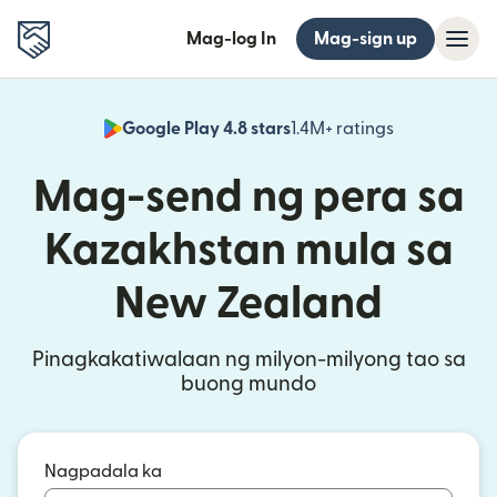
Mag-log In
Mag-sign up
Google Play 4.8 stars
1.4M+ ratings
(bubukas sa
Mag-send ng pera sa
Kazakhstan mula sa
New Zealand
Pinagkakatiwalaan ng milyon-milyong tao sa
buong mundo
Nagpadala ka