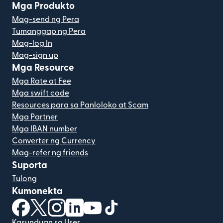
Mga Produkto
Mag-send ng Pera
Tumanggap ng Pera
Mag-log In
Mag-sign up
Mga Resource
Mga Rate at Fee
Mga swift code
Resources para sa Panloloko at Scam
Mga Partner
Mga IBAN number
Converter ng Currency
Mag-refer ng friends
Suporta
Tulong
Kumonekta
(bubukas sa bagong window)
(bubukas sa bagong window)
(bubukas sa bagong window)
(bubukas sa bagong window)
(bubukas sa bagong window)
(bubukas sa bagong windo
Kasunduan sa User