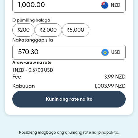
NZD
O pumili ng halaga
$
200
$
2,000
$
5,000
Nakatanggap sila
USD
Araw-araw na rate
1 NZD = 0.5703 USD
Fee
3.99 NZD
Kabuuan
1,003.99 NZD
Kunin ang rate na ito
Posibleng magbago ang anumang rate na ipinapakita.