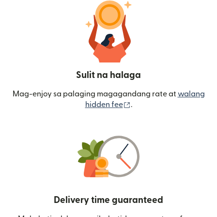
Sulit na halaga
Mag-enjoy sa palaging magagandang rate at
walang
(bubukas sa bagong wi
hidden fee
.
Delivery time guaranteed