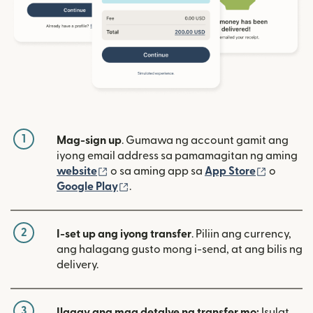
1
Mag-sign up
. Gumawa ng account gamit ang
iyong email address sa pamamagitan ng aming
(bubukas sa bagong window)
(bubuka
website
o sa aming app sa
App Store
o
(bubukas sa bagong window)
Google Play
.
2
I-set up ang iyong transfer
. Piliin ang currency,
ang halagang gusto mong i-send, at ang bilis ng
delivery.
3
Ilagay ang mga detalye ng transfer mo:
Isulat