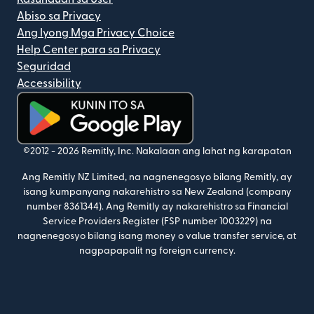
Abiso sa Privacy
Ang Iyong Mga Privacy Choice
Help Center para sa Privacy
Seguridad
Accessibility
(bubukas sa bagong window)
©2012 -
2026
Remitly, Inc.
Nakalaan ang lahat ng karapatan
Ang Remitly NZ Limited, na nagnenegosyo bilang Remitly, ay
isang kumpanyang nakarehistro sa New Zealand (company
number 8361344). Ang Remitly ay nakarehistro sa Financial
Service Providers Register (FSP number 1003229) na
nagnenegosyo bilang isang money o value transfer service, at
nagpapapalit ng foreign currency.