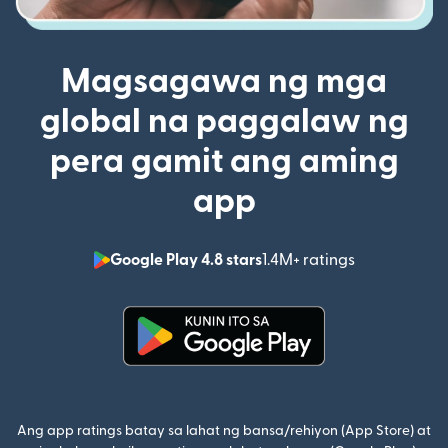
Magsagawa ng mga
global na paggalaw ng
pera gamit ang aming
app
Google Play 4.8 stars
1.4M+ ratings
(bubukas sa
(bubukas sa bagong window)
Ang app ratings batay sa lahat ng bansa/rehiyon (App Store) at