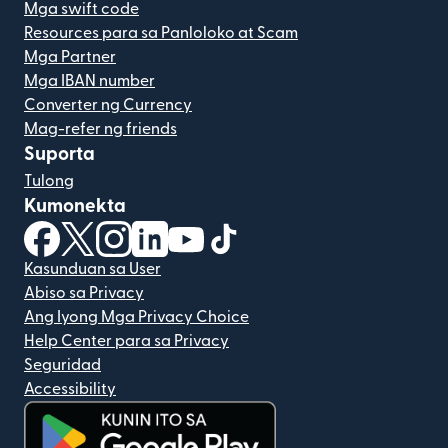
Mga swift code
Resources para sa Panloloko at Scam
Mga Partner
Mga IBAN number
Converter ng Currency
Mag-refer ng friends
Suporta
Tulong
Kumonekta
(bubukas sa bagong window)
(bubukas sa bagong window)
(bubukas sa bagong window)
(bubukas sa bagong window)
(bubukas sa bagong window)
(bubukas sa bagong windo
Kasunduan sa User
Abiso sa Privacy
Ang Iyong Mga Privacy Choice
Help Center para sa Privacy
Seguridad
Accessibility