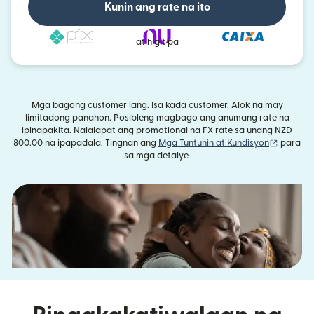
Kunin ang rate na ito
at higit pa
Mga bagong customer lang. Isa kada customer. Alok na may
limitadong panahon. Posibleng magbago ang anumang rate na
ipinapakita. Nalalapat ang promotional na FX rate sa unang NZD
(bubuka
800.00 na ipapadala. Tingnan ang
Mga Tuntunin at Kundisyon
para
sa mga detalye.