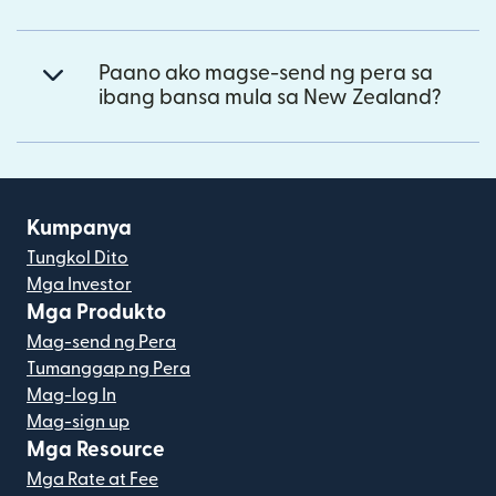
Paano ako magse-send ng pera sa
ibang bansa mula sa New Zealand?
Kumpanya
Tungkol Dito
Mga Investor
Mga Produkto
Mag-send ng Pera
Tumanggap ng Pera
Mag-log In
Mag-sign up
Mga Resource
Mga Rate at Fee