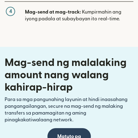
4
Mag-send at mag-track:
Kumpirmahin ang
iyong padala at subaybayan ito real-time.
Mag-send ng malalaking
amount nang walang
kahirap-hirap
Para sa mga pangunahing layunin at hindi inaasahang
pangangailangan, secure na mag-send ng malaking
transfers sa pamamagitan ng aming
pinagkakatiwalaang network.
Matuto pa