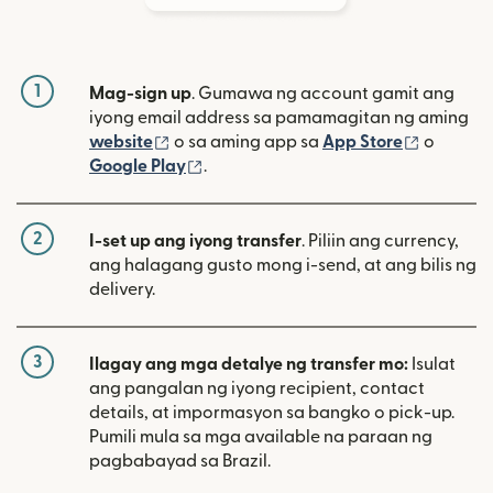
1
Mag-sign up
. Gumawa ng account gamit ang
iyong email address sa pamamagitan ng aming
(bubukas sa bagong window)
(bubuka
website
o sa aming app sa
App Store
o
(bubukas sa bagong window)
Google Play
.
2
I-set up ang iyong transfer
. Piliin ang currency,
ang halagang gusto mong i-send, at ang bilis ng
delivery.
3
Ilagay ang mga detalye ng transfer mo:
Isulat
ang pangalan ng iyong recipient, contact
details, at impormasyon sa bangko o pick-up.
Pumili mula sa mga available na paraan ng
pagbabayad sa Brazil.