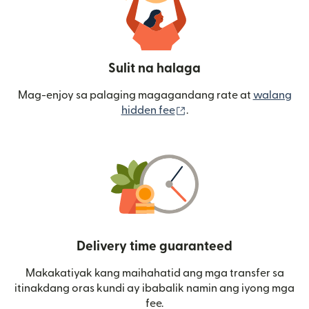
Sulit na halaga
Mag-enjoy sa palaging magagandang rate at
walang
(bubukas sa bagong wi
hidden fee
.
Delivery time guaranteed
Makakatiyak kang maihahatid ang mga transfer sa
itinakdang oras kundi ay ibabalik namin ang iyong mga
fee.