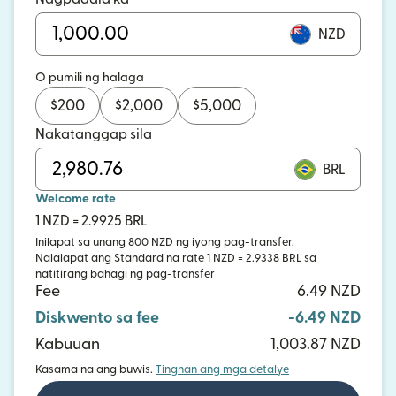
NZD
O pumili ng halaga
$
200
$
2,000
$
5,000
Nakatanggap sila
BRL
Welcome rate
1 NZD = 2.9925 BRL
Inilapat sa unang 800 NZD ng iyong pag-transfer.
Nalalapat ang Standard na rate 1 NZD = 2.9338 BRL sa
natitirang bahagi ng pag-transfer
Fee
6.49 NZD
Diskwento sa fee
-6.49 NZD
Kabuuan
1,003.87 NZD
Kasama na ang buwis.
Tingnan ang mga detalye