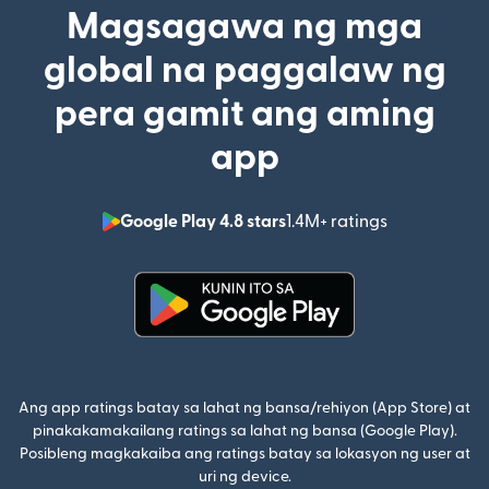
Magsagawa ng mga
global na paggalaw ng
pera gamit ang aming
app
Google Play 4.8 stars
1.4M+ ratings
(bubukas sa
(bubukas sa bagong window)
Ang app ratings batay sa lahat ng bansa/rehiyon (App Store) at
pinakakamakailang ratings sa lahat ng bansa (Google Play).
Posibleng magkakaiba ang ratings batay sa lokasyon ng user at
uri ng device.