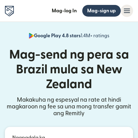
Mag-log In
Mag-sign up
Google Play 4.8 stars
1.4M+ ratings
(bubukas sa
Mag-send ng pera sa
Brazil mula sa New
Zealand
Makakuha ng espesyal na rate at hindi
magkaroon ng fee sa una mong transfer gamit
ang Remitly
Nagpadala ka