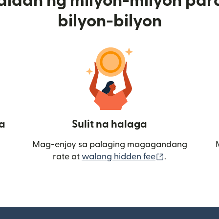
alaan ng milyon-milyon par
bilyon-bilyon
a
Sulit na halaga
Mag-enjoy sa palaging magagandang
(bubukas sa
rate at
walang hidden fee
.