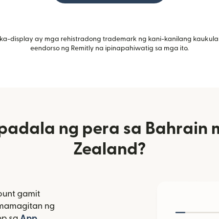
ka-display ay mga rehistradong trademark ng kani-kanilang kaukula
eendorso ng Remitly na ipinapahiwatig sa mga ito.
adala ng pera sa Bahrain 
Zealand?
unt gamit
amamagitan ng
bagong window)
pp sa
App