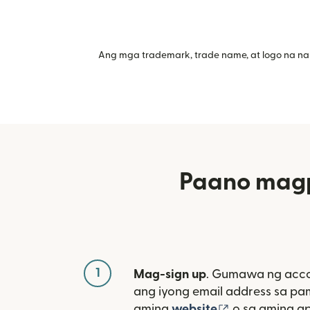
Ang mga trademark, trade name, at logo na na
Paano magp
1
Mag-sign up
. Gumawa ng acco
ang iyong email address sa p
(bubukas sa 
aming
website
o sa aming a