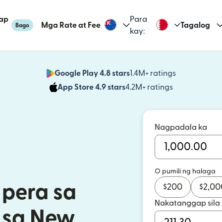
ap
Para
Mga Rate at Fee
Tagalog
Bago
kay:
Google Play 4.8 stars
1.4M+ ratings
(bubukas sa
App Store 4.9 stars
4.2M+ ratings
(bubukas sa
Nagpadala ka
O pumili ng halaga
pera sa
$
200
$
2,00
Nakatanggap sila
 sa New