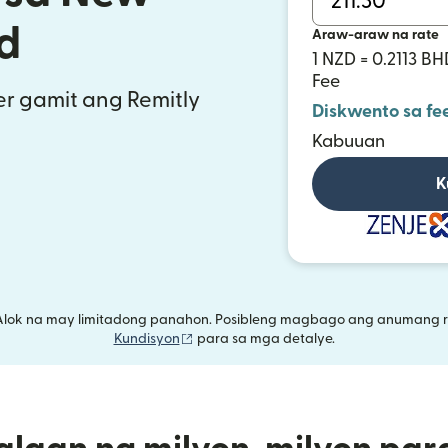
d
Araw-araw na rate
1 NZD = 0.2113 BH
Fee
r gamit ang Remitly
Diskwento sa fe
Kabuuan
K
Alok na may limitadong panahon. Posibleng magbago ang anumang r
(bubukas sa bagong window)
Kundisyon
para sa mga detalye.