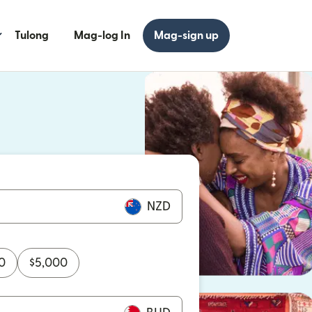
Tulong
Mag-log In
Mag-sign up
 bagong window)
 bagong window)
NZD
0
$
5,000