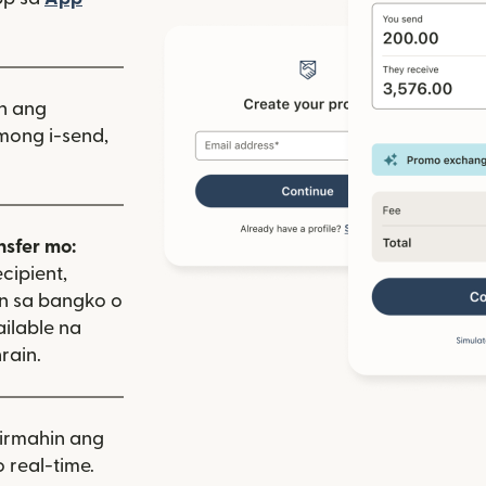
indow)
as sa bagong window)
iin ang
mong i-send,
nsfer mo:
cipient,
on sa bangko o
ailable na
rain.
rmahin ang
 real-time.