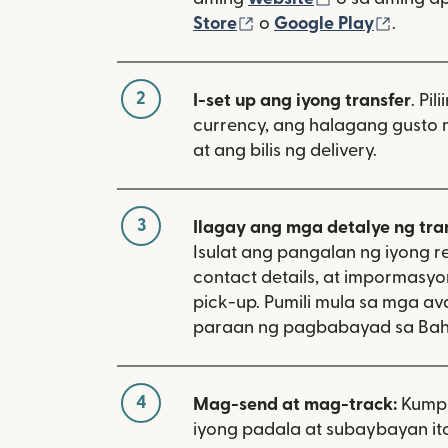
(bubukas sa bagong w
(bubuk
Store
o
Google Play
.
2
I-set up ang iyong transfer
. Pil
currency, ang halagang gusto 
at ang bilis ng delivery.
3
Ilagay ang mga detalye ng tra
Isulat ang pangalan ng iyong re
contact details, at impormasy
pick-up. Pumili mula sa mga av
paraan ng pagbabayad sa Bah
4
Mag-send at mag-track:
Kumpi
iyong padala at subaybayan ito