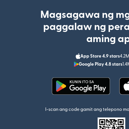
Magsagawa ng mga
paggalaw ng pera
aming a
App Store 4.9 stars
4.2M
Google Play 4.8 stars
1.4
(bubukas sa bagong w
I-scan ang code gamit ang telepono m