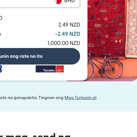
BHD
D
2.49 NZD
e
-2.49 NZD
1,000.00 NZD
unin ang rate na ito
ate na ipinapakita. Tingnan ang
Mga Tuntunin at