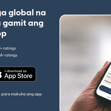
 global na
 gamit ang
pp
+ ratings
(bubukas sa bagong window)
M+ ratings
(bubukas sa bagong window)
indow)
(bubukas sa bagong window)
o para makuha ang app