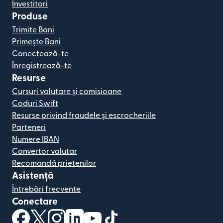
Investitori
Produse
Trimite Bani
Primește Bani
Conectează-te
Înregistrează-te
Resurse
Cursuri valutare și comisioane
Coduri Swift
Resurse privind fraudele și escrocheriile
Parteneri
Numere IBAN
Convertor valutar
Recomandă prietenilor
Asistență
Întrebări frecvente
Conectare
(se deschide într-o fereastră nouă)
(se deschide într-o fereastră nouă)
(se deschide într-o fereastră nouă)
(se deschide într-o fereastră nouă)
(se deschide într-o fereastră nou
(se deschide într-o fereastr