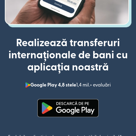
Realizează transferuri
internaționale de bani cu
aplicația noastră
Google Play 4,8 stele
1,4 mil.+ evaluări
(se deschid
(se deschide într-o fereastră n