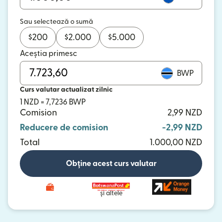
Sau selectează o sumă
$
200
$
2.000
$
5.000
Aceștia primesc
BWP
Curs valutar actualizat zilnic
1 NZD = 7,7236 BWP
Comision
2,99 NZD
Reducere de comision
-2,99 NZD
Total
1.000,00 NZD
Obține acest curs valutar
și altele