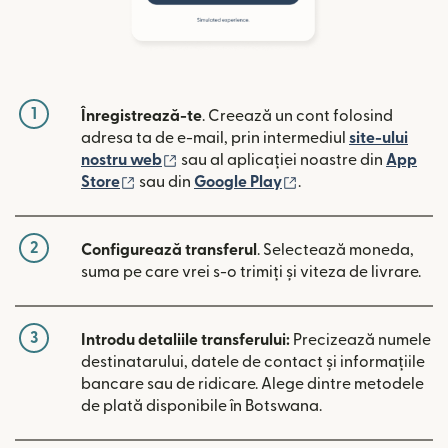
1
Înregistrează-te
. Creează un cont folosind
adresa ta de e-mail, prin intermediul
site-ului
(se deschide într-o fereastră nouă)
nostru web
sau al aplicației noastre din
App
(se deschide într-o fereastră nouă)
(se deschide într-o 
Store
sau din
Google Play
.
2
Configurează transferul
. Selectează moneda,
suma pe care vrei s-o trimiți și viteza de livrare.
3
Introdu detaliile transferului:
Precizează numele
destinatarului, datele de contact și informațiile
bancare sau de ridicare. Alege dintre metodele
de plată disponibile în Botswana.