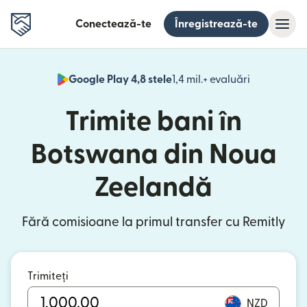
Conectează-te
Înregistrează-te
Google Play 4,8 stele
1,4 mil.+ evaluări
(se deschid
Trimite bani în
Botswana din Noua
Zeelandă
Fără comisioane la primul transfer cu Remitly
Trimiteți
NZD