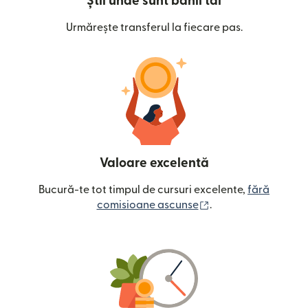
Știi unde sunt banii tăi
Urmărește transferul la fiecare pas.
Valoare excelentă
Bucură-te tot timpul de cursuri excelente,
fără
(se deschide într-o
comisioane ascunse
.