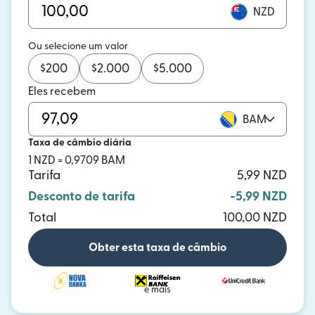
NZD
Ou selecione um valor
$
200
$
2.000
$
5.000
Eles recebem
BAM
Taxa de câmbio diária
1 NZD = 0,9709 BAM
Tarifa
5,99 NZD
Desconto de tarifa
-5,99 NZD
Total
100,00 NZD
Obter esta taxa de câmbio
e mais