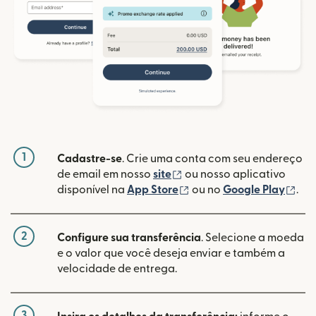
1
Cadastre-se
. Crie uma conta com seu endereço
(abre em uma nova janela
de email em nosso
site
ou nosso aplicativo
(abre em uma nova janel
(ab
disponível na
App Store
ou no
Google Play
.
2
Configure sua transferência
. Selecione a moeda
e o valor que você deseja enviar e também a
velocidade de entrega.
3