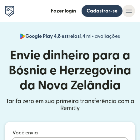
Fazer login
Cadastrar-se
Google Play 4,8 estrelas
1,4 mi+ avaliações
(abre em
Envie dinheiro para a
Bósnia e Herzegovina
da Nova Zelândia
Tarifa zero em sua primeira transferência com a
Remitly
Você envia