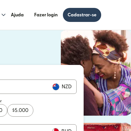
Ajuda
Fazer login
Cadastrar-se
 uma nova janela)
uma nova janela)
NZD
r
0
$
5.000