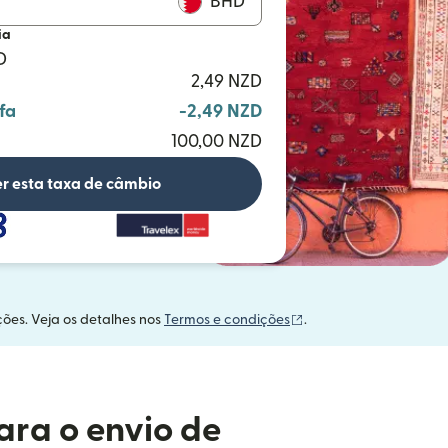
BHD
ia
D
2,49 NZD
fa
-2,49 NZD
100,00 NZD
r esta taxa de câmbio
(abre em uma nova ja
ções. Veja os detalhes nos
Termos e condições
.
ara o envio de