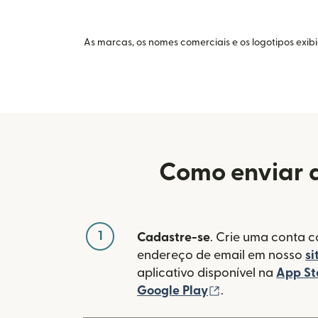
As marcas, os nomes comerciais e os logotipos exib
Como enviar d
1
Cadastre-se
. Crie uma conta 
endereço de email em nosso
si
aplicativo disponível na
App St
(abre em uma no
Google Play
.