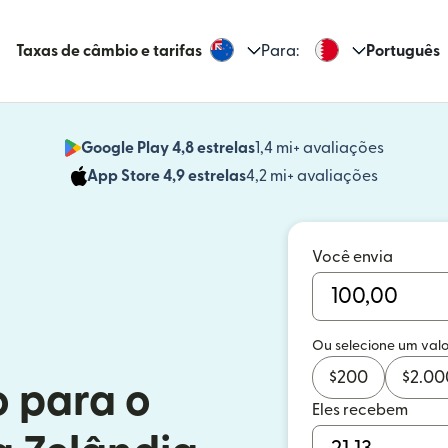
Taxas de câmbio e tarifas
Para:
Português
Google Play 4,8 estrelas
1,4 mi+ avaliações
(abre em
App Store 4,9 estrelas
4,2 mi+ avaliações
(abre em 
Você envia
Ou selecione um valo
$
200
$
2.00
o para o
Eles recebem