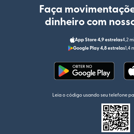
Faça movimentaçõe
dinheiro com nosso
App Store 4,9 estrelas
4,2 m
Google Play 4,8 estrelas
1,4 
(abre em uma nova jan
Leia o código usando seu telefone pa