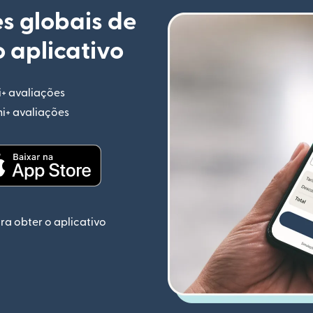
s globais de
 aplicativo
i+ avaliações
(abre em uma nova janela)
mi+ avaliações
(abre em uma nova janela)
ela)
(abre em uma nova janela)
ra obter o aplicativo