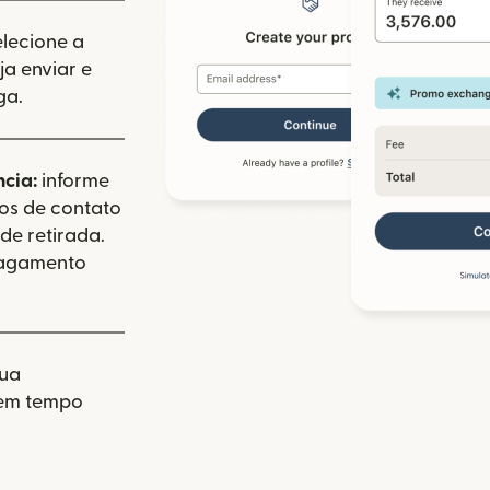
elecione a
a enviar e
ga.
ncia:
informe
dos de contato
de retirada.
pagamento
sua
 em tempo