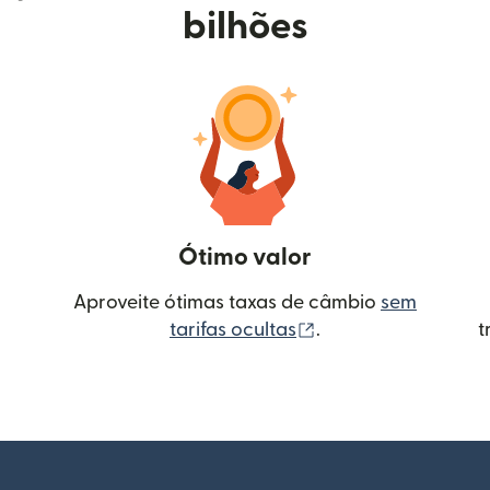
bilhões
Ótimo valor
Aproveite ótimas taxas de câmbio
sem
(abre em uma nova 
tarifas ocultas
.
t