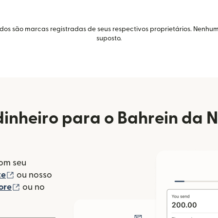
idos são marcas registradas de seus respectivos proprietários. Nenhum
suposto.
inheiro para o Bahrein da 
com seu
(abre em uma nova janela)
te
ou nosso
(abre em uma nova janela)
ore
ou no
va janela)