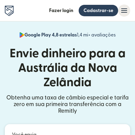
Fazer login
Cadastrar-se
Google Play 4,8 estrelas
1,4 mi+ avaliações
(abre em
Envie dinheiro para a
Austrália da Nova
Zelândia
Obtenha uma taxa de câmbio especial e tarifa
zero em sua primeira transferência com a
Remitly
Você envia