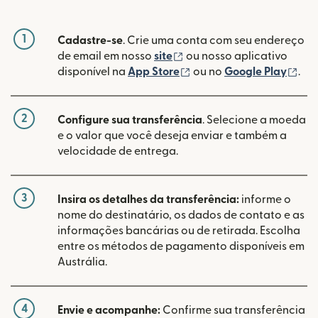
1
Cadastre-se
. Crie uma conta com seu endereço
(abre em uma nova janela
de email em nosso
site
ou nosso aplicativo
(abre em uma nova janel
(ab
disponível na
App Store
ou no
Google Play
.
2
Configure sua transferência
. Selecione a moeda
e o valor que você deseja enviar e também a
velocidade de entrega.
3
Insira os detalhes da transferência:
informe o
nome do destinatário, os dados de contato e as
informações bancárias ou de retirada. Escolha
entre os métodos de pagamento disponíveis em
Austrália.
4
Envie e acompanhe:
Confirme sua transferência