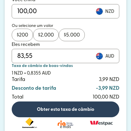
NZD
Ou selecione um valor
$
200
$
2.000
$
5.000
Eles recebem
AUD
Taxa de câmbio de boas-vindas
1 NZD = 0,8355 AUD
Tarifa
3,99 NZD
Desconto de tarifa
-3,99 NZD
Total
100,00 NZD
Obter esta taxa de câmbio
e mais