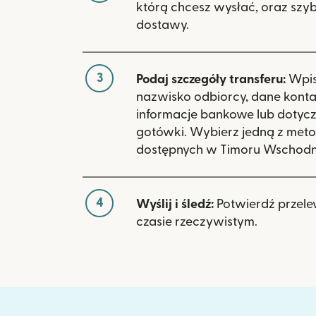
którą chcesz wysłać, oraz szy
dostawy.
3
Podaj szczegóły transferu:
Wpisz
nazwisko odbiorcy, dane kont
informacje bankowe lub dotyc
gotówki. Wybierz jedną z meto
dostępnych w Timoru Wschodn
4
Wyślij i śledź:
Potwierdź przele
czasie rzeczywistym.