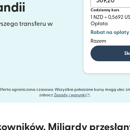
andii
Codzienny kurs
1 NZD = 0,5692 U
szego transferu w
Opłata
Rabat na opłaty
Razem
Sk
. Oferta ograniczona czasowo. Wszystkie pokazane kursy mogą ulec z
(otwiera się w nowym
zobacz
Zasady i warunki
.
kowników. Miliardy przesła