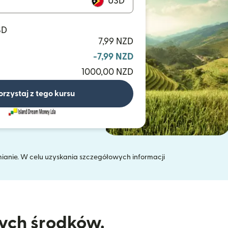
USD
SD
7,99 NZD
-7,99 NZD
1000,00 NZD
orzystaj z tego kursu
mianie. W celu uzyskania szczegółowych informacji
 oknie)
nych środków.