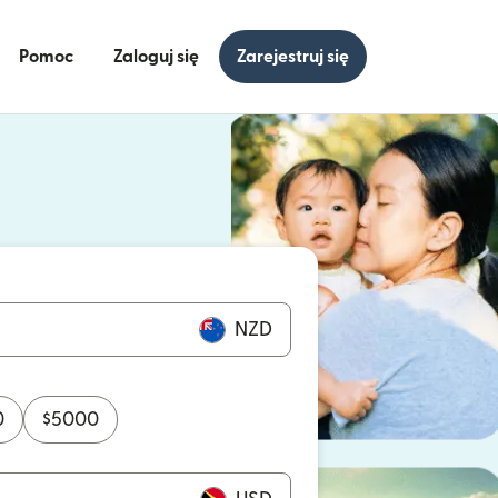
Pomoc
Zaloguj się
Zarejestruj się
się w nowym oknie)
ię w nowym oknie)
NZD
0
$
5000