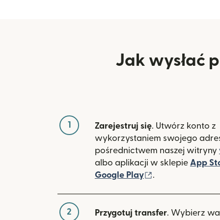
Jak wysłać p
1
Zarejestruj się
. Utwórz konto z
wykorzystaniem swojego adres
pośrednictwem naszej witryny
albo aplikacji w sklepie
App St
(otwiera się w 
Google Play
.
2
Przygotuj transfer
. Wybierz wa