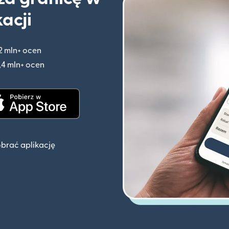
kacji
2 mln+ ocen
(otwiera się w nowym oknie)
,4 mln+ ocen
(otwiera się w nowym oknie)
knie)
(otwiera się w nowym oknie)
obrać aplikację