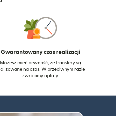
Gwarantowany czas realizacji
Możesz mieć pewność, że transfery są
 się w nowym oknie)
ealizowane na czas. W przeciwnym razie
zwrócimy opłaty.