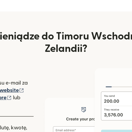
ieniądze do Timoru Wschod
Zelandii?
u e-mail za
(otwiera się w nowym oknie)
website
(otwiera się w nowym oknie)
ore
lub
nowym oknie)
lutę, kwotę,