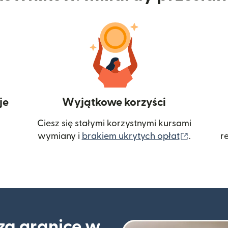
je
Wyjątkowe korzyści
Ciesz się stałymi korzystnymi kursami
(otwiera
wymiany i
brakiem ukrytych opłat
.
r
 za granicę w