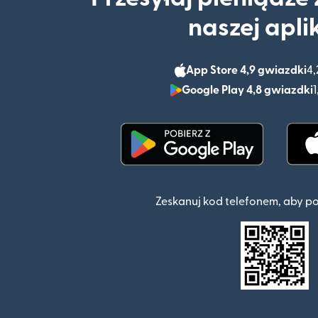
naszej apli
App Store 4,9 gwiazdki
4,
Google Play 4,8 gwiazdki
1
(otwiera się w nowym o
Zeskanuj kod telefonem, aby p