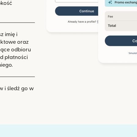
bkość
 imię i
aktowe oraz
zące odbioru
d płatności
iego.
w i śledź go w