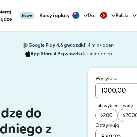
ieraj
Kursy i opłaty
Do:
Polski
Nowe
iądze
Google Play 4,8 gwiazdki
1,4 mln+ ocen
(otwiera 
App Store 4,9 gwiazdki
4,2 mln+ ocen
(otwiera s
Wysyłasz
Lub wybierz kwotę
ądze do
$
200
$
200
dniego z
Otrzymują