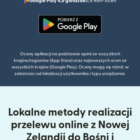
Google Play 4,8 gwiazdki
1,4 mln+ ocen
(otwiera 
(otwiera się w nowym oknie)
Oceny aplikacji na podstawie opinii ze wszystkich
krajów/regionów (App Store) oraz najnowszych ocen ze
wszystkich krajów (Google Play). Oceny mogą się różnić w
zależności od lokalizacji użytkownika i typu urządzenia.
Lokalne metody realizacji
przelewu online z Nowej
Zelandii do Bośni i