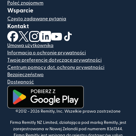
Poleć znajomym
Wsparcie
Często zadawane pytania
Kontakt
(otwiera się w nowym oknie)
(otwiera się w nowym oknie)
(otwiera się w nowym oknie)
(otwiera się w nowym oknie)
(otwiera się w nowym oknie)
(otwiera się w nowym oknie
Umowa użytkownika
Informacja o ochronie prywatności
Twoje preferencje dotyczące prywatności
Centrum pomocy dot. ochrony prywatności
Bezpieczeństwo
Dostępność
(otwiera się w nowym oknie)
©2012 -
2026
Remitly, Inc.
Wszelkie prawa zastrzeżone
Firma Remitly NZ Limited, działająca pod marką Remitly, jest
zarejestrowana w Nowej Zelandii pod numerem 8361344.
Firma Remitly jest wpisana do rejestru dostawców usług