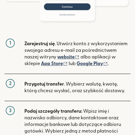
1
Zarejestruj się
. Utwórz konto z wykorzystaniem
swojego adresu e-mail za pośrednictwem
(otwiera się w nowym ok
naszej witryny
website
albo aplikacji w
(otwiera się w nowym oknie)
(otwiera si
sklepie
App Store
lub
Google Play
.
2
Przygotuj transfer
. Wybierz walutę, kwotę,
którą chcesz wysłać, oraz szybkość dostawy.
3
Podaj szczegóły transferu:
Wpisz imię i
nazwisko odbiorcy, dane kontaktowe oraz
informacje bankowe lub dotyczące odbioru
gotówki. Wybierz jedną z metod płatności