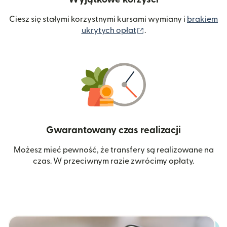
Ciesz się stałymi korzystnymi kursami wymiany i
brakiem
(otwiera się w nowym 
ukrytych opłat
.
Gwarantowany czas realizacji
Możesz mieć pewność, że transfery są realizowane na
czas. W przeciwnym razie zwrócimy opłaty.