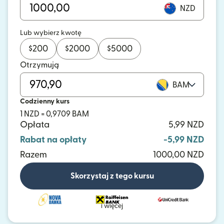
NZD
Lub wybierz kwotę
$
200
$
2000
$
5000
Otrzymują
BAM
Codzienny kurs
1 NZD = 0,9709 BAM
Opłata
5,99 NZD
Rabat na opłaty
-5,99 NZD
Razem
1000,00 NZD
Skorzystaj z tego kursu
i więcej