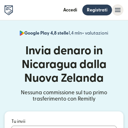
Accedi
Registrati
Google Play 4,8 stelle
1,4 mln+ valutazioni
(si apre i
Invia denaro in
Nicaragua dalla
Nuova Zelanda
Nessuna commissione sul tuo primo
trasferimento con Remitly
Tu invii