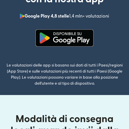
Google Play 4,8 stelle
1,4 mln+ valutazioni
(si apre i
(si apre in una nuova finestra)
Le valutazioni delle app si basano sui dati di tutti i Paesi/regioni
(App Store) e sulle valutazioni più recenti di tutti i Paesi (Google
Play). Le valutazioni possono variare in base alla posizione
dell'utente e al tipo di dispositivo.
Modalità di consegna