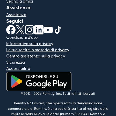
Segnala amici
Assistenza
Assistenza
Seguici
(si apre in una nuova finestra)
(si apre in una nuova finestra)
(si apre in una nuova finestra)
(si apre in una nuova finestra)
(si apre in una nuova finestra)
(si apre in una nuova finestra
Condizioni d'uso
Informativa sulla privacy
Le tue scelte in materia di privacy
Centro assistenza sulla privacy
Sicurezza
Accessibilità
(si apre in una nuova finestra)
©2012 -
2026
Remitly, Inc.
Tutti i diritti riservati
Remitly NZ Limited, che opera sotto la denominazione
commerciale di Remitly, è una società iscritta al registro delle
imprese della Nuova Zelanda (numero 8361344). Remitly è