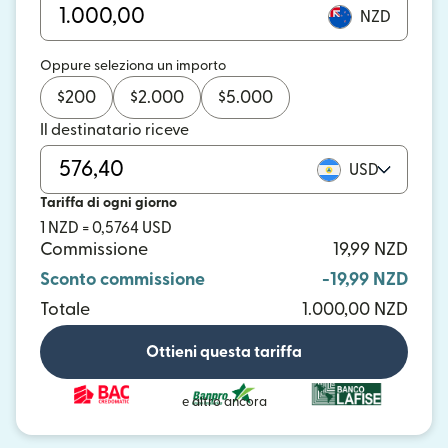
NZD
Oppure seleziona un importo
$
200
$
2.000
$
5.000
Il destinatario riceve
USD
Tariffa di ogni giorno
1 NZD = 0,5764 USD
Commissione
19,99 NZD
Sconto commissione
-19,99 NZD
Totale
1.000,00 NZD
Ottieni questa tariffa
e altro ancora