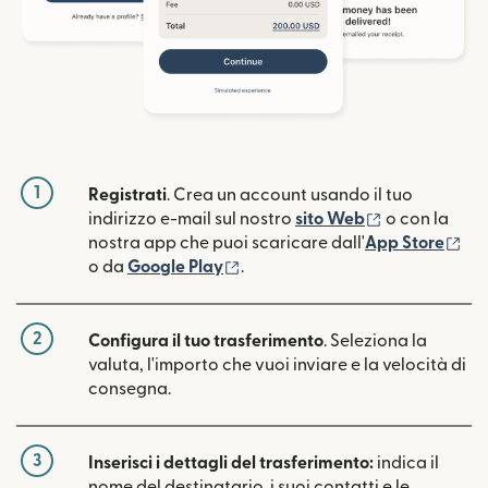
1
Registrati
. Crea un account usando il tuo
(si apre in un
indirizzo e-mail sul nostro
sito Web
o con la
(si
nostra app che puoi scaricare dall'
App Store
(si apre in una nuova finestra)
o da
Google Play
.
2
Configura il tuo trasferimento
. Seleziona la
valuta, l'importo che vuoi inviare e la velocità di
consegna.
3
Inserisci i dettagli del trasferimento:
indica il
nome del destinatario, i suoi contatti e le