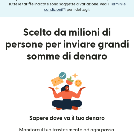
Tutte le tariffe indicate sono soggette a variazione. Vedi i
Termini e
(si apre in una nuova finestra)
condizioni
per i dettagli.
Scelto da milioni di
persone per inviare grandi
somme di denaro
Sapere dove va il tuo denaro
Monitora il tuo trasferimento ad ogni passo.