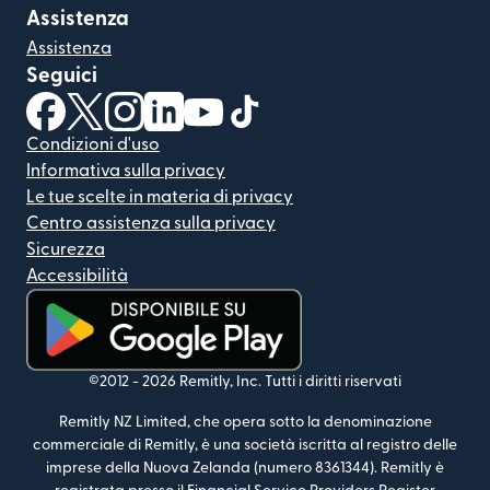
Assistenza
Assistenza
Seguici
(si apre in una nuova finestra)
(si apre in una nuova finestra)
(si apre in una nuova finestra)
(si apre in una nuova finestra)
(si apre in una nuova finestra)
(si apre in una nuova finestra
Condizioni d'uso
Informativa sulla privacy
Le tue scelte in materia di privacy
Centro assistenza sulla privacy
Sicurezza
Accessibilità
(si apre in una nuova finestra)
©2012 -
2026
Remitly, Inc.
Tutti i diritti riservati
Remitly NZ Limited, che opera sotto la denominazione
commerciale di Remitly, è una società iscritta al registro delle
imprese della Nuova Zelanda (numero 8361344). Remitly è