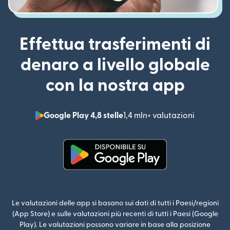
Effettua trasferimenti di
denaro a livello globale
con la nostra app
Google Play 4,8 stelle
1,4 mln+ valutazioni
(si apre i
(si apre in una nuova finestra)
Le valutazioni delle app si basano sui dati di tutti i Paesi/regioni
(App Store) e sulle valutazioni più recenti di tutti i Paesi (Google
Play). Le valutazioni possono variare in base alla posizione