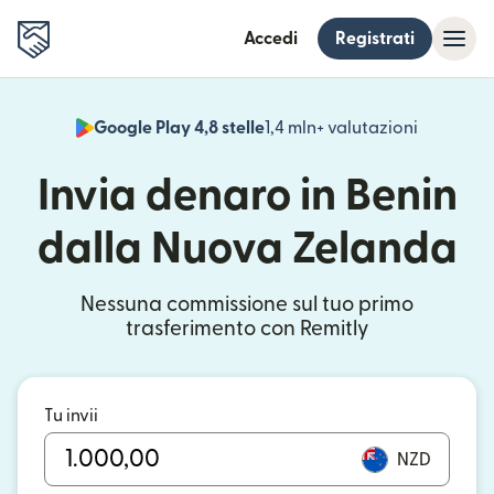
Accedi
Registrati
Google Play 4,8 stelle
1,4 mln+ valutazioni
(si apre i
Invia denaro in Benin
dalla Nuova Zelanda
Nessuna commissione sul tuo primo
trasferimento con Remitly
Tu invii
NZD