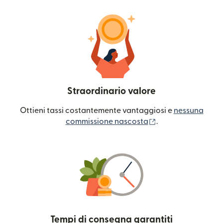
Straordinario valore
Ottieni tassi costantemente vantaggiosi e
nessuna
(si apre in una nuo
commissione nascosta
.
Tempi di consegna garantiti