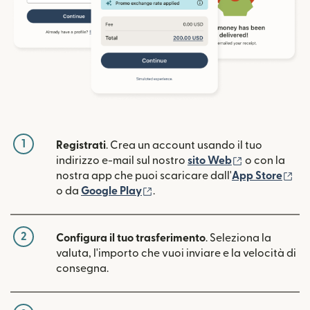
1
Registrati
. Crea un account usando il tuo
(si apre in un
indirizzo e-mail sul nostro
sito Web
o con la
(si
nostra app che puoi scaricare dall'
App Store
(si apre in una nuova finestra)
o da
Google Play
.
2
Configura il tuo trasferimento
. Seleziona la
valuta, l'importo che vuoi inviare e la velocità di
consegna.