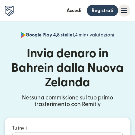
Accedi
Registrati
Google Play 4,8 stelle
1,4 mln+ valutazioni
(si apre i
Invia denaro in
Bahrein dalla Nuova
Zelanda
Nessuna commissione sul tuo primo
trasferimento con Remitly
Tu invii