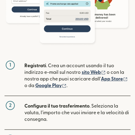
1
Registrati
. Crea un account usando il tuo
(si apre in un
indirizzo e-mail sul nostro
sito Web
o con la
(si
nostra app che puoi scaricare dall'
App Store
(si apre in una nuova finestra)
o da
Google Play
.
2
Configura il tuo trasferimento
. Seleziona la
valuta, l'importo che vuoi inviare e la velocità di
consegna.