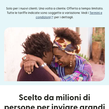
Solo per i nuovi clienti. Una volta a cliente. Offerta a tempo limitato.
Tutte le tariffe indicate sono soggette a variazione. Vedi i
Termini e
(si apre in una nuova finestra)
condizioni
per i dettagli.
Scelto da milioni di
persone per inviare grandi