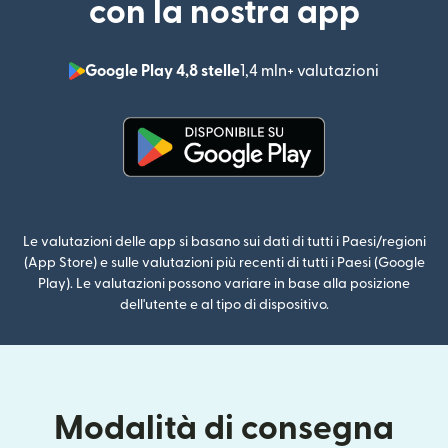
con la nostra app
Google Play 4,8 stelle
1,4 mln+ valutazioni
(si apre i
(si apre in una nuova finestra)
Le valutazioni delle app si basano sui dati di tutti i Paesi/regioni
(App Store) e sulle valutazioni più recenti di tutti i Paesi (Google
Play). Le valutazioni possono variare in base alla posizione
dell'utente e al tipo di dispositivo.
Modalità di consegna