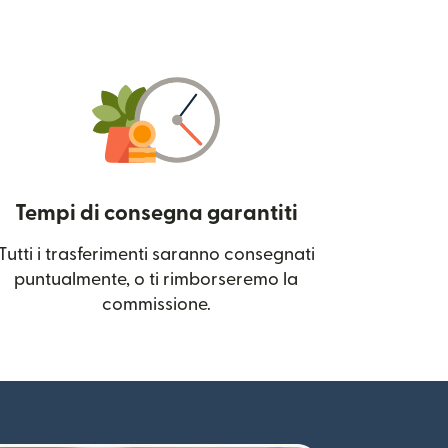
Tempi di consegna garantiti
Tutti i trasferimenti saranno consegnati
 una nuova finestra)
puntualmente, o ti rimborseremo la
commissione.