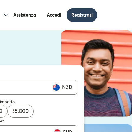
Assistenza
Accedi
Registrati
n una nuova finestra)
 una nuova finestra)
NZD
 importo
0
$
5.000
ve