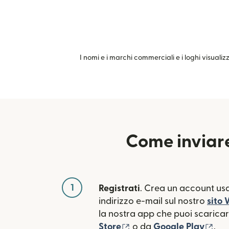
I nomi e i marchi commerciali e i loghi visualiz
Come inviare
1
Registrati
. Crea un account usa
indirizzo e-mail sul nostro
sito
la nostra app che puoi scaricare
(si apre in una nuova fin
(si 
Store
o da
Google Play
.