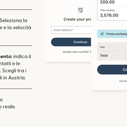
 Seleziona la
e e la velocità
mento:
indica il
tatti e le
 Scegli tra i
 in Austria.
uo
 reale.