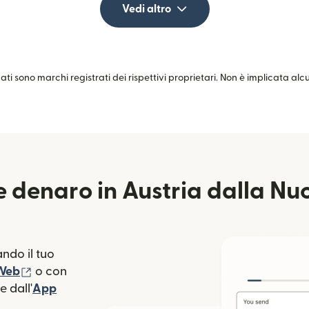
Vedi altro
zati sono marchi registrati dei rispettivi proprietari. Non è implicata al
 denaro in Austria dalla N
ndo il tuo
(si apre in una nuova finestra)
 Web
o con
 dall'
App
estra)
apre in una nuova finestra)