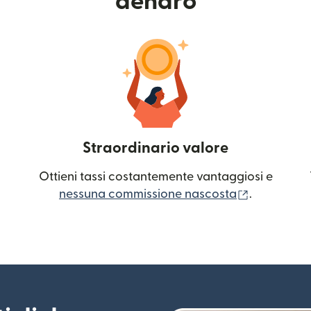
denaro
Straordinario valore
Ottieni tassi costantemente vantaggiosi e
(si apre in
nessuna commissione nascosta
.