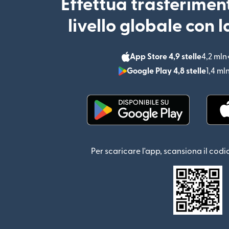
Effettua trasferimen
livello globale con 
App Store 4,9 stelle
4,2 mln
Google Play 4,8 stelle
1,4 ml
(si apre in una nuova fin
Per scaricare l'app, scansiona il codi