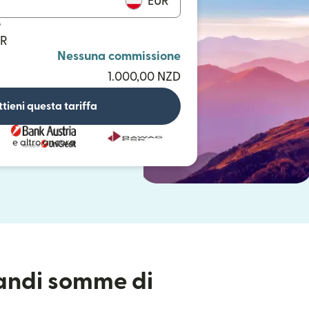
EUR
o
UR
Nessuna commissione
1.000,00 NZD
tieni questa tariffa
e altro ancora
randi somme di