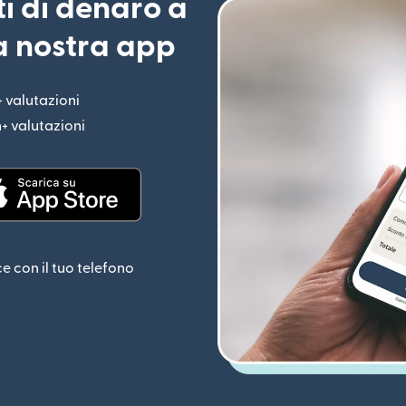
ti di denaro a
la nostra app
+ valutazioni
(si apre in una nuova finestra)
n+ valutazioni
(si apre in una nuova finestra)
estra)
(si apre in una nuova finestra)
ce con il tuo telefono