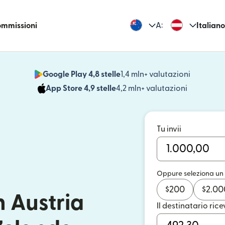
commissioni
A:
Italiano
Google Play 4,8 stelle
1,4 mln+ valutazioni
(si apre i
App Store 4,9 stelle
4,2 mln+ valutazioni
(si apre in
Tu invii
Oppure seleziona un
$
200
$
2.00
n Austria
Il destinatario rice