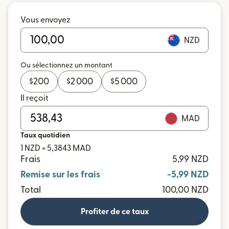
Vous envoyez
NZD
Ou sélectionnez un montant
$
200
$
2 000
$
5 000
Il reçoit
MAD
Taux quotidien
1 NZD = 5,3843 MAD
Frais
5,99 NZD
Remise sur les frais
-5,99 NZD
Total
100,00 NZD
Profiter de ce taux