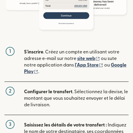
1
S'inscrire
. Créez un compte en utilisant votre
(s'ouvre dans u
adresse e-mail sur notre
site web
ou sute
(s'ouvre dans
notre application dans
l'App Store
ou
Google
(s'ouvre dans une nouvelle fenêtre)
Play
.
2
Configurer le transfert
. Sélectionnez la devise, le
montant que vous souhaitez envoyer et le délai
de livraison.
3
Saisissez les détails de votre transfert :
Indiquez
le nom de votre destinataire, ses coordonnées