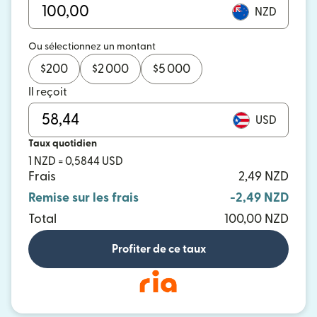
NZD
Ou sélectionnez un montant
$
200
$
2 000
$
5 000
Il reçoit
USD
Taux quotidien
1 NZD = 0,5844 USD
Frais
2,49 NZD
Remise sur les frais
-2,49 NZD
Total
100,00 NZD
Profiter de ce taux