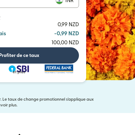
INR
R
0,99 NZD
ais
-0,99 NZD
100,00 NZD
Profiter de ce taux
et plus
er. Le taux de change promotionnel s'applique aux
ns une nouvelle fenêtre)
voir plus.