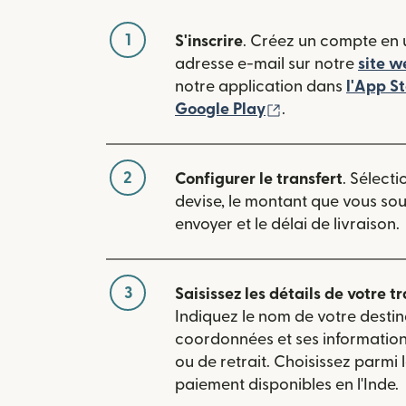
1
S'inscrire
. Créez un compte en u
adresse e-mail sur notre
site w
notre application dans
l'App S
(s'ouvre dans une
Google Play
.
2
Configurer le transfert
. Sélecti
devise, le montant que vous so
envoyer et le délai de livraison.
3
Saisissez les détails de votre tr
Indiquez le nom de votre destin
coordonnées et ses informatio
ou de retrait. Choisissez parmi
paiement disponibles en l'Inde.