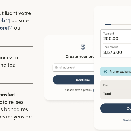
tilisant votre
(s'ouvre dans une nouvelle fenêtre)
eb
ou sute
(s'ouvre dans une nouvelle fenêtre)
tore
ou
 nouvelle fenêtre)
onnez la
uhaitez
ansfert :
ataire, ses
ns bancaires
 les moyens de