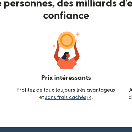
e personnes, des milliards d'e
confiance
Prix intéressants
Profitez de taux toujours très avantageux
A
(s'ouvre dans une
et
sans frais cachés
.
d