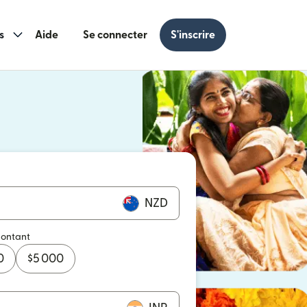
s
Aide
Se connecter
S'inscrire
s une nouvelle fenêtre)
 une nouvelle fenêtre)
NZD
montant
0
$
5 000