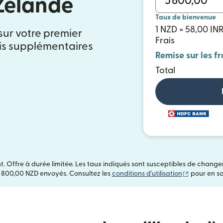
Zélande
Taux de bienvenue
1 NZD = 58,00 IN
 sur votre premier
Frais
ais supplémentaires
Remise sur les fr
Total
t. Offre à durée limitée. Les taux indiqués sont susceptibles de chang
(s'ouvre da
 800,00 NZD envoyés. Consultez les
conditions d'utilisation
pour en sa