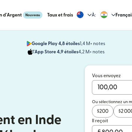
n d'Argent
Taux et frais
À:
Françai
Nouveau
Google Play 4,8 étoiles
1,4 M+ notes
(s'ouvre dan
l'App Store 4,9 étoiles
4,2 M+ notes
(s'ouvre dans
Vous envoyez
Ou sélectionnez un 
$
200
$
2 00
ent en Inde
Il reçoit