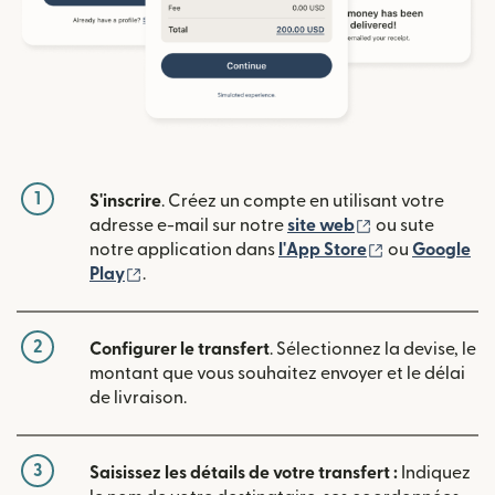
1
S'inscrire
. Créez un compte en utilisant votre
(s'ouvre dans u
adresse e-mail sur notre
site web
ou sute
(s'ouvre dans
notre application dans
l'App Store
ou
Google
(s'ouvre dans une nouvelle fenêtre)
Play
.
2
Configurer le transfert
. Sélectionnez la devise, le
montant que vous souhaitez envoyer et le délai
de livraison.
3
Saisissez les détails de votre transfert :
Indiquez