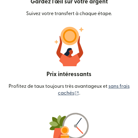
Gardez l'œil sur votre argent
Suivez votre transfert à chaque étape.
Prix intéressants
Profitez de taux toujours très avantageux et
sans frais
(s'ouvre dans une nouvelle
cachés
.