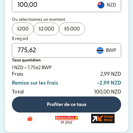
NZD
Ou sélectionnez un montant
$
200
$
2 000
$
5 000
Il reçoit
BWP
Taux quotidien
1 NZD = 7,7562 BWP
Frais
2,99 NZD
Remise sur les frais
-2,99 NZD
Total
100,00 NZD
Profiter de ce taux
et plus