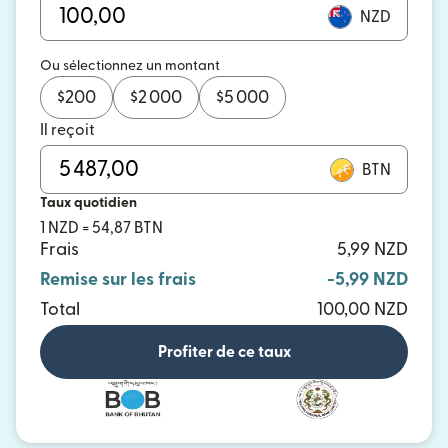
NZD
Ou sélectionnez un montant
$
200
$
2 000
$
5 000
Il reçoit
BTN
Taux quotidien
1 NZD = 54,87 BTN
Frais
5,99 NZD
Remise sur les frais
-5,99 NZD
Total
100,00 NZD
Profiter de ce taux