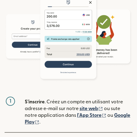
1
S'inscrire
. Créez un compte en utilisant votre
(s'ouvre dans u
adresse e-mail sur notre
site web
ou sute
(s'ouvre dans
notre application dans
l'App Store
ou
Google
(s'ouvre dans une nouvelle fenêtre)
Play
.