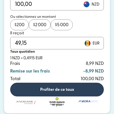
NZD
Ou sélectionnez un montant
$
200
$
2 000
$
5 000
Il reçoit
EUR
Taux quotidien
1 NZD = 0,4915 EUR
Frais
8,99 NZD
Remise sur les frais
-8,99 NZD
Total
100,00 NZD
Profiter de ce taux
et plus