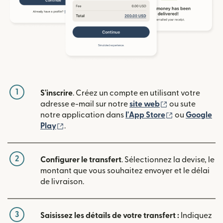
1
S'inscrire
. Créez un compte en utilisant votre
(s'ouvre dans u
adresse e-mail sur notre
site web
ou sute
(s'ouvre dans
notre application dans
l'App Store
ou
Google
(s'ouvre dans une nouvelle fenêtre)
Play
.
2
Configurer le transfert
. Sélectionnez la devise, le
montant que vous souhaitez envoyer et le délai
de livraison.
3
Saisissez les détails de votre transfert :
Indiquez