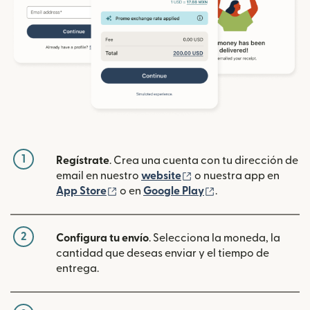
1
Regístrate
. Crea una cuenta con tu dirección de
(se abre en una ventan
email en nuestro
website
o nuestra app en
(se abre en una ventana nueva)
(se abre en una ve
App Store
o en
Google Play
.
2
Configura tu envío
. Selecciona la moneda, la
cantidad que deseas enviar y el tiempo de
entrega.