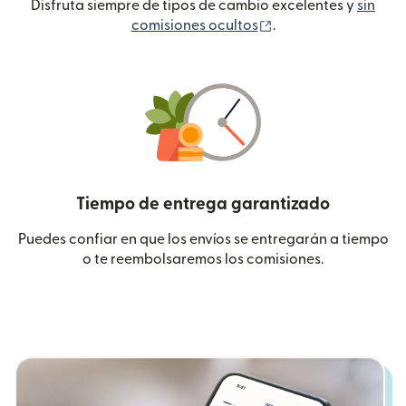
Disfruta siempre de tipos de cambio excelentes y
sin
(se abre en una ven
comisiones ocultos
.
Tiempo de entrega garantizado
Puedes confiar en que los envíos se entregarán a tiempo
o te reembolsaremos los comisiones.