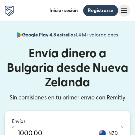
Iniciar sesión
Registrarse
Google Play 4,8 estrellas
1,4 M+ valoraciones
(se abr
Envía dinero a
Bulgaria desde Nueva
Zelanda
Sin comisiones en tu primer envío con Remitly
Envías
NZD