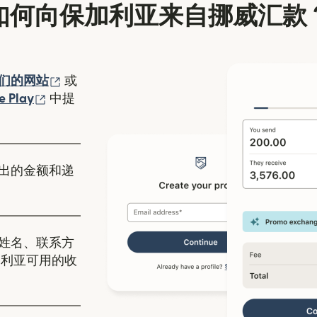
如何向保加利亚来自挪威汇款
（在新窗口中打开）
们的网站
或
口中打开）
（在新窗口中打开）
e Play
中提
出的金额和递
姓名、联系方
加利亚可用的收