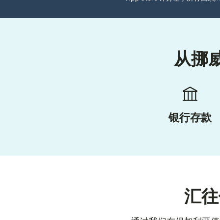
从挪
银行存款
汇往