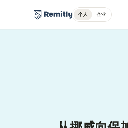
个人
企业
从挪威向保