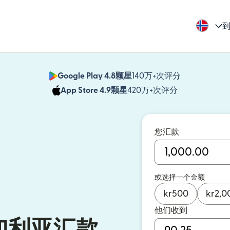
到
Google Play 4.8颗星
140万+次评分
（在新窗口中
App Store 4.9颗星
420万+次评分
（在新窗口中
您汇款
或选择一个金额
kr
500
kr
2,0
他们收到
加利亚汇款