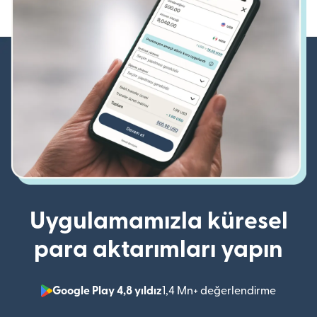
Uygulamamızla küresel
para aktarımları yapın
Google Play 4,8 yıldız
1,4 Mn+ değerlendirme
(yeni pe