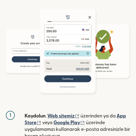
1
(yeni pencerede açılır)
Kaydolun
.
Web sitemiz
üzerinden ya da
App
(yeni pencerede açılır)
(yeni pencerede açılır)
Store
veya
Google Play
üzerinde
uygulamamızı kullanarak e-posta adresinizle bir