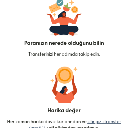
Paranızın nerede olduğunu bilin
Transferinizi her adımda takip edin.
Harika değer
Her zaman harika döviz kurlarından ve
sıfır gizli transfer
(yeni pencerede açılır)
ücreti
şeffaflığından yararlanın.