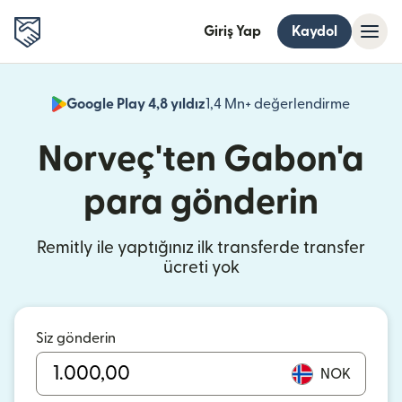
Giriş Yap
Kaydol
Google Play 4,8 yıldız
1,4 Mn+ değerlendirme
(yeni pe
Norveç'ten Gabon'a
para gönderin
Remitly ile yaptığınız ilk transferde transfer
ücreti yok
Siz gönderin
NOK