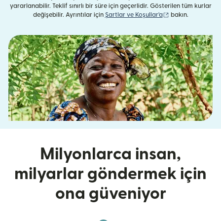
yararlanabilir. Teklif sınırlı bir süre için geçerlidir. Gösterilen tüm kurlar
(yeni pencerede aç
değişebilir. Ayrıntılar için
Şartlar ve Koşullar'a
bakın.
Milyonlarca insan,
milyarlar göndermek için
ona güveniyor