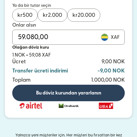
Ya da bir tutar seçin
kr
500
kr
2.000
kr
20.000
Onlar alsın
XAF
Olağan döviz kuru
1 NOK = 59,08 XAF
Ücret
9,00 NOK
Transfer ücreti indirimi
-9,00 NOK
Toplam
1.000,00 NOK
Bu döviz kurundan yararlanın
Yalnızca yeni müşteriler için. Her müşteri bu fırsattan bir kez