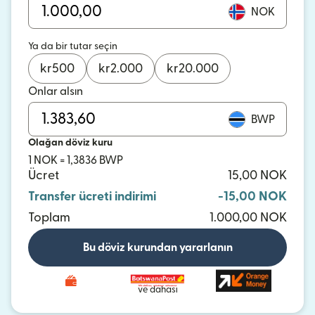
NOK
Ya da bir tutar seçin
kr
500
kr
2.000
kr
20.000
Onlar alsın
BWP
Olağan döviz kuru
1 NOK = 1,3836 BWP
Ücret
15,00 NOK
Transfer ücreti indirimi
-15,00 NOK
Toplam
1.000,00 NOK
Bu döviz kurundan yararlanın
ve dahası