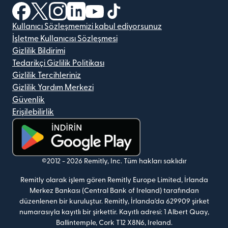
(yeni pencerede açılır)
(yeni pencerede açılır)
(yeni pencerede açılır)
(yeni pencerede açılır)
(yeni pencerede açılır)
(yeni pencerede açılır)
Kullanıcı Sözleşmemizi kabul ediyorsunuz
İşletme Kullanıcısı Sözleşmesi
Gizlilik Bildirimi
Tedarikçi Gizlilik Politikası
Gizlilik Tercihleriniz
Gizlilik Yardım Merkezi
Güvenlik
Erişilebilirlik
(yeni pencerede açılır)
©2012 -
2026
Remitly, Inc.
Tüm hakları saklıdır
Remitly olarak işlem gören Remitly Europe Limited, İrlanda
Merkez Bankası (Central Bank of Ireland) tarafından
düzenlenen bir kuruluştur. Remitly, İrlanda'da 629909 şirket
numarasıyla kayıtlı bir şirkettir. Kayıtlı adresi: 1 Albert Quay,
Ballintemple, Cork T12 X8N6, Ireland.