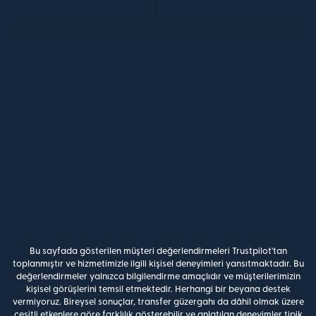
Bu sayfada gösterilen müşteri değerlendirmeleri Trustpilot'tan
toplanmıştır ve hizmetimizle ilgili kişisel deneyimleri yansıtmaktadır. Bu
değerlendirmeler yalnızca bilgilendirme amaçlıdır ve müşterilerimizin
kişisel görüşlerini temsil etmektedir. Herhangi bir beyana destek
vermiyoruz. Bireysel sonuçlar, transfer güzergahı da dâhil olmak üzere
çeşitli etkenlere göre farklılık gösterebilir ve anlatılan deneyimler tipik