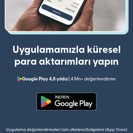
Uygulamamızla küresel
para aktarımları yapın
Google Play 4,8 yıldız
1,4 Mn+ değerlendirme
(yeni pe
(yeni pencerede açılır)
Uygulama değerlendirmeleri tüm ülkelere/bölgelere (App Store)