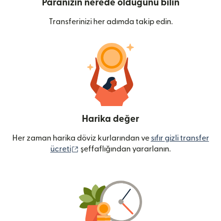
Paranızın nerede olduğunu bilin
Transferinizi her adımda takip edin.
Harika değer
Her zaman harika döviz kurlarından ve
sıfır gizli transfer
(yeni pencerede açılır)
ücreti
şeffaflığından yararlanın.