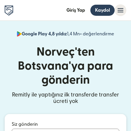
Giriş Yap
Kaydol
Google Play 4,8 yıldız
1,4 Mn+ değerlendirme
(yeni pe
Norveç'ten
Botsvana'ya para
gönderin
Remitly ile yaptığınız ilk transferde transfer
ücreti yok
Siz gönderin