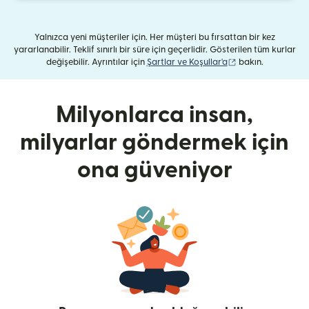
Yalnızca yeni müşteriler için. Her müşteri bu fırsattan bir kez
yararlanabilir. Teklif sınırlı bir süre için geçerlidir. Gösterilen tüm kurlar
(yeni pencerede aç
değişebilir. Ayrıntılar için
Şartlar ve Koşullar'a
bakın.
Milyonlarca insan,
milyarlar göndermek için
ona güveniyor