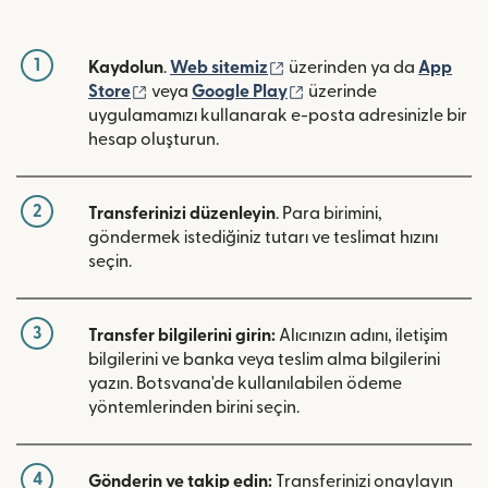
1
(yeni pencerede açılır)
Kaydolun
.
Web sitemiz
üzerinden ya da
App
(yeni pencerede açılır)
(yeni pencerede açılır)
Store
veya
Google Play
üzerinde
uygulamamızı kullanarak e-posta adresinizle bir
hesap oluşturun.
2
Transferinizi düzenleyin
. Para birimini,
göndermek istediğiniz tutarı ve teslimat hızını
seçin.
3
Transfer bilgilerini girin:
Alıcınızın adını, iletişim
bilgilerini ve banka veya teslim alma bilgilerini
yazın. Botsvana'de kullanılabilen ödeme
yöntemlerinden birini seçin.
4
Gönderin ve takip edin:
Transferinizi onaylayın