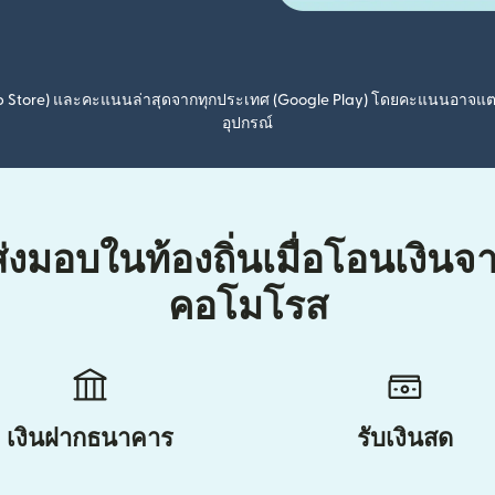
pp Store) และคะแนนล่าสุดจากทุกประเทศ (Google Play) โดยคะแนนอาจแ
อุปกรณ์
่งมอบในท้องถิ่นเมื่อโอนเงินจ
คอโมโรส
เงินฝากธนาคาร
รับเงินสด