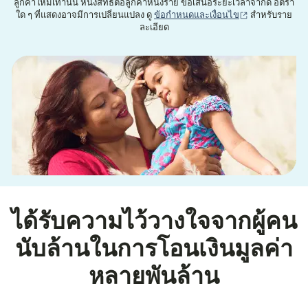
ลูกค้าใหม่เท่านั้น หนึ่งสิทธิ์ต่อลูกค้าหนึ่งราย ข้อเสนอระยะเวลาจำกัด อัตรา
(เปิดในหน้าต่าง
ใด ๆ ที่แสดงอาจมีการเปลี่ยนแปลง ดู
ข้อกำหนดและเงื่อนไข
สำหรับราย
ละเอียด
ได้รับความไว้วางใจจากผู้คน
นับล้านในการโอนเงินมูลค่า
หลายพันล้าน