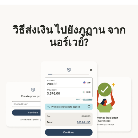
วิธีส่งเงิน ไปยังภูฏาน จาก
นอร์เวย์?