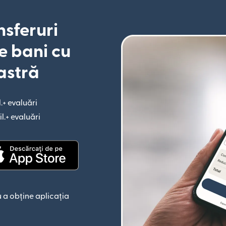
nsferuri
e bani cu
astră
l.+ evaluări
(se deschide într-o fereastră nouă)
il.+ evaluări
(se deschide într-o fereastră nouă)
astră nouă)
(se deschide într-o fereastră nouă)
 a obține aplicația