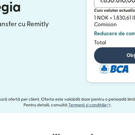
egia
Curs valutar actualiz
1 NOK = 1.830,61 
ansfer cu Remitly
Comision
Reducere de com
Total
Obț
ngură ofertă per client. Oferta este valabilă doar pentru o perioadă limi
(se deschide
Pentru detalii, consultă
Termenii și condițiile
.