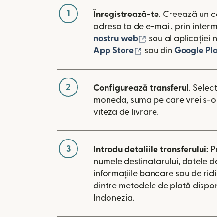
1
Înregistrează-te
. Creează un c
adresa ta de e-mail, prin inter
(se deschide într-
nostru web
sau al aplicației 
(se deschide într-o
App Store
sau din
Google Pl
2
Configurează transferul
. Selec
moneda, suma pe care vrei s-o t
viteza de livrare.
3
Introdu detaliile transferului:
P
numele destinatarului, datele d
informațiile bancare sau de rid
dintre metodele de plată dispon
Indonezia.