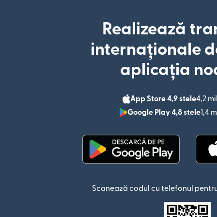
Realizează tra
internaționale d
aplicația no
App Store 4,9 stele
4,2 mi
Google Play 4,8 stele
1,4 m
(se deschide într-o fere
Scanează codul cu telefonul pentru