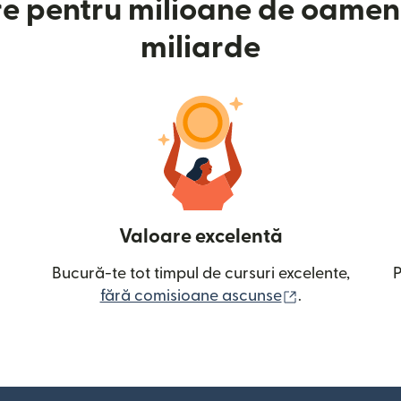
e pentru milioane de oameni
miliarde
Valoare excelentă
Bucură-te tot timpul de cursuri excelente,
P
(se deschide î
fără comisioane ascunse
.