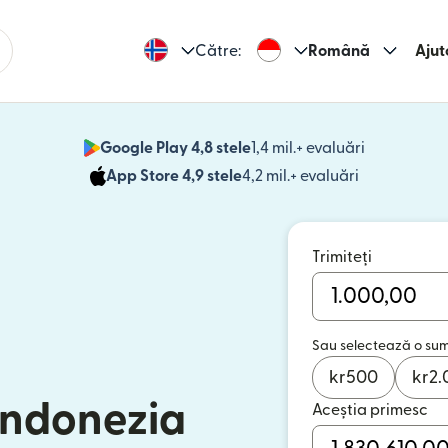
Către:
Română
Ajut
Google Play 4,8 stele
1,4 mil.+ evaluări
(se deschid
App Store 4,9 stele
4,2 mil.+ evaluări
(se deschide
Trimiteți
Sau selectează o su
kr
500
kr
2.
 Indonezia
Aceștia primesc