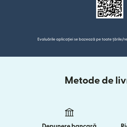
Evaluările aplicației se bazează pe toate țările/re
Metode de livr
Depunere bancară
Ri