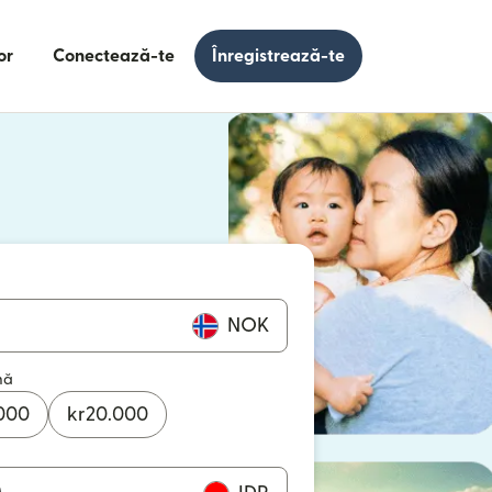
or
Conectează-te
Înregistrează-te
e într-o fereastră nouă)
 într-o fereastră nouă)
NOK
mă
000
kr
20.000