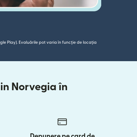
le Play). Evaluările pot varia în funcție de locația
din Norvegia în
Depunere pe card de