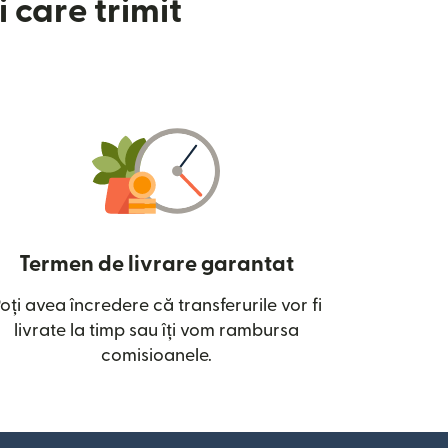
 care trimit
Termen de livrare garantat
oți avea încredere că transferurile vor fi
ntr-o fereastră nouă)
livrate la timp sau îți vom rambursa
comisioanele.