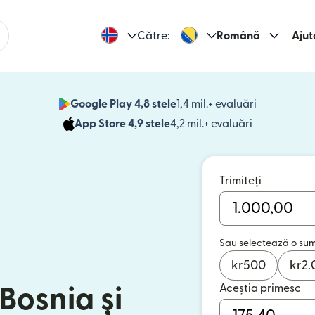
Către:
Română
Ajut
Google Play 4,8 stele
1,4 mil.+ evaluări
(se deschid
App Store 4,9 stele
4,2 mil.+ evaluări
(se deschide
Trimiteți
Sau selectează o su
kr
500
kr
2.
Aceștia primesc
 Bosnia și