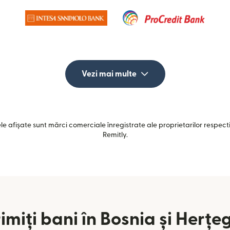
Vezi mai multe
e afișate sunt mărci comerciale înregistrate ale proprietarilor respectiv
Remitly.
imiți bani în Bosnia și Herțe