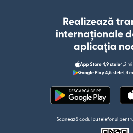
Realizează tra
internaționale d
aplicația no
App Store 4,9 stele
4,2 mi
Google Play 4,8 stele
1,4 m
(se deschide într-o fere
Scanează codul cu telefonul pentru