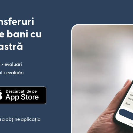
nsferuri
e bani cu
astră
l.+ evaluări
(se deschide într-o fereastră nouă)
il.+ evaluări
(se deschide într-o fereastră nouă)
astră nouă)
(se deschide într-o fereastră nouă)
 a obține aplicația