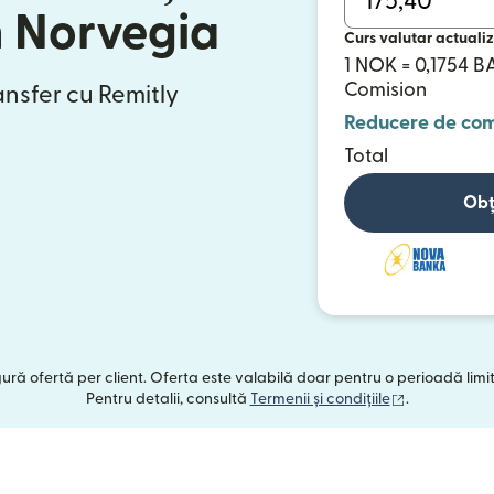
n Norvegia
Curs valutar actualiz
1 NOK = 0,1754 
Comision
ansfer cu Remitly
Reducere de com
Total
Obț
ngură ofertă per client. Oferta este valabilă doar pentru o perioadă limi
(se deschide
Pentru detalii, consultă
Termenii și condițiile
.