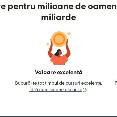
e pentru milioane de oameni
miliarde
Valoare excelentă
Bucură-te tot timpul de cursuri excelente,
P
(se deschide î
fără comisioane ascunse
.