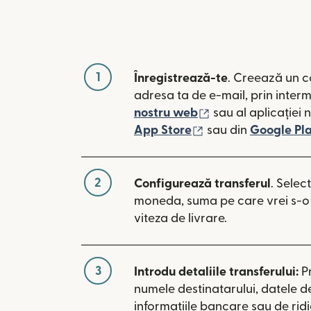
1
Înregistrează-te
. Creează un c
adresa ta de e-mail, prin inter
(se deschide într-
nostru web
sau al aplicației 
(se deschide într-o
App Store
sau din
Google Pl
2
Configurează transferul
. Selec
moneda, suma pe care vrei s-o t
viteza de livrare.
3
Introdu detaliile transferului:
P
numele destinatarului, datele d
informațiile bancare sau de rid