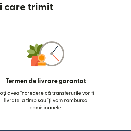
 care trimit
Termen de livrare garantat
oți avea încredere că transferurile vor fi
ntr-o fereastră nouă)
livrate la timp sau îți vom rambursa
comisioanele.