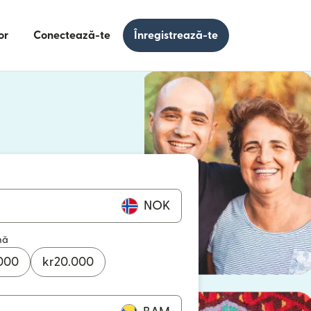
or
Conectează-te
Înregistrează-te
e într-o fereastră nouă)
 într-o fereastră nouă)
NOK
mă
000
kr
20.000