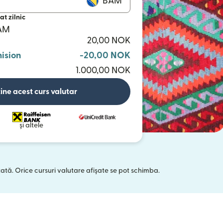
BAM
at zilnic
BAM
20,00 NOK
ision
-20,00 NOK
1.000,00 NOK
ine acest curs valutar
și altele
tată. Orice cursuri valutare afișate se pot schimba.
 într-o fereastră nouă)