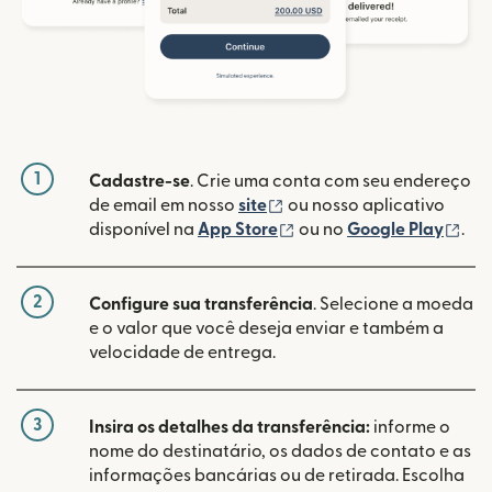
1
Cadastre-se
. Crie uma conta com seu endereço
(abre em uma nova janela
de email em nosso
site
ou nosso aplicativo
(abre em uma nova janel
(ab
disponível na
App Store
ou no
Google Play
.
2
Configure sua transferência
. Selecione a moeda
e o valor que você deseja enviar e também a
velocidade de entrega.
3
Insira os detalhes da transferência:
informe o
nome do destinatário, os dados de contato e as
informações bancárias ou de retirada. Escolha