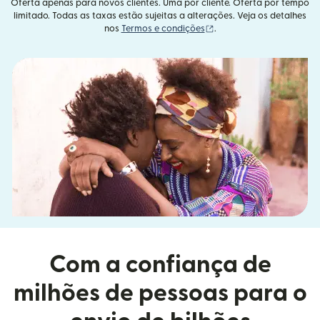
Oferta apenas para novos clientes. Uma por cliente. Oferta por tempo
limitado. Todas as taxas estão sujeitas a alterações. Veja os detalhes
(abre em uma nova janel
nos
Termos e condições
.
Com a confiança de
milhões de pessoas para o