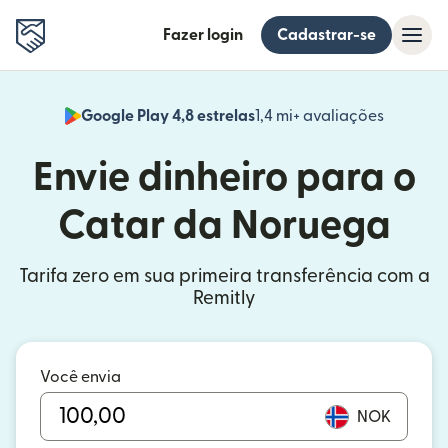
Fazer login
Cadastrar-se
Google Play 4,8 estrelas
1,4 mi+ avaliações
(abre em
Envie dinheiro para o
Catar da Noruega
Tarifa zero em sua primeira transferência com a
Remitly
Você envia
NOK