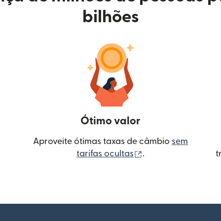
bilhões
Ótimo valor
Aproveite ótimas taxas de câmbio
sem
(abre em uma nova 
tarifas ocultas
.
t