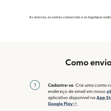
As marcas, os nomes comerciais e os logotipos exib
Como envia
1
Cadastre-se
. Crie uma conta 
endereço de email em nosso
si
aplicativo disponível na
App St
(abre em uma no
Google Play
.