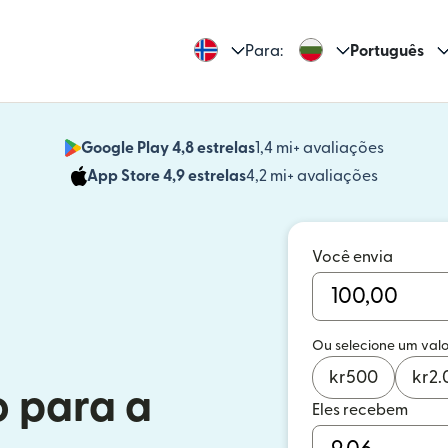
Para:
Português
Google Play 4,8 estrelas
1,4 mi+ avaliações
(abre em
App Store 4,9 estrelas
4,2 mi+ avaliações
(abre em 
Você envia
Ou selecione um valo
kr
500
kr
2.
o para a
Eles recebem