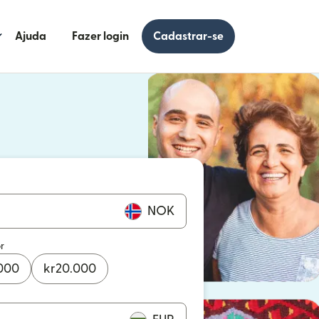
Ajuda
Fazer login
Cadastrar-se
 uma nova janela)
uma nova janela)
NOK
r
000
kr
20.000