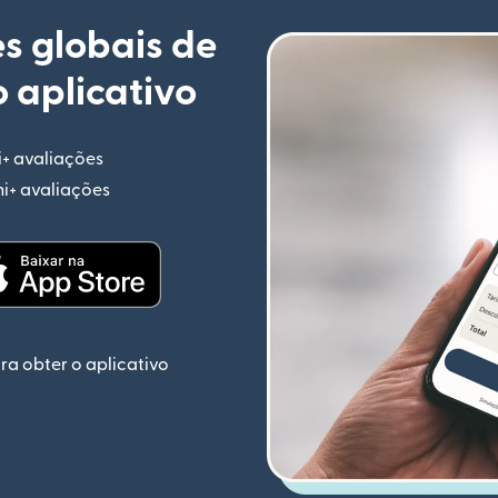
s globais de
 aplicativo
i+ avaliações
(abre em uma nova janela)
mi+ avaliações
(abre em uma nova janela)
ela)
(abre em uma nova janela)
ra obter o aplicativo