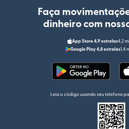
Faça movimentaçõe
dinheiro com nosso
App Store 4,9 estrelas
4,2 m
Google Play 4,8 estrelas
1,4 
(abre em uma nova jan
Leia o código usando seu telefone pa