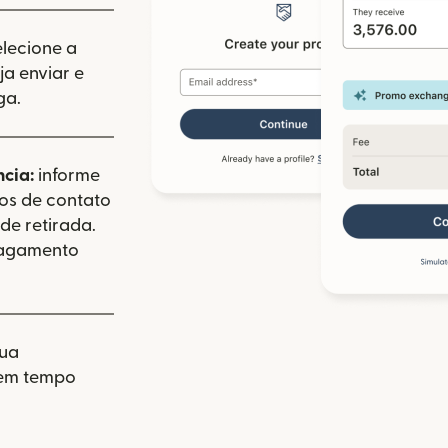
elecione a
a enviar e
ga.
ncia:
informe
dos de contato
de retirada.
pagamento
sua
 em tempo