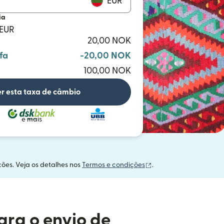
EUR
ia
 EUR
20,00 NOK
fa
-20,00 NOK
100,00 NOK
r esta taxa de câmbio
e mais
(abre em uma nova ja
ções. Veja os detalhes nos
Termos e condições
.
ara o envio de