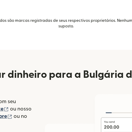
idos são marcas registradas de seus respectivos proprietários. Nenhum
suposto.
r dinheiro para a Bulgária 
com seu
(abre em uma nova janela)
te
ou nosso
(abre em uma nova janela)
ore
ou no
va janela)