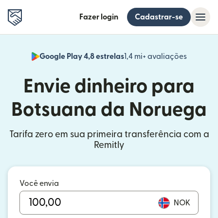
Fazer login
Cadastrar-se
Google Play 4,8 estrelas
1,4 mi+ avaliações
(abre em
Envie dinheiro para
Botsuana da Noruega
Tarifa zero em sua primeira transferência com a
Remitly
Você envia
NOK