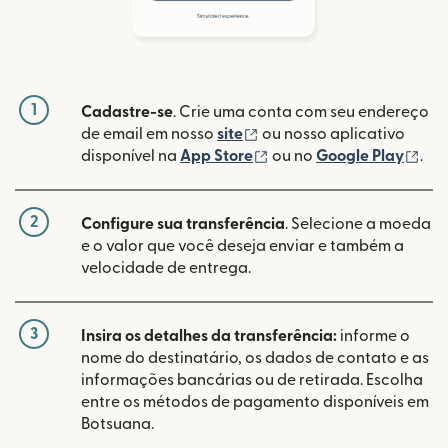
1
Cadastre-se
. Crie uma conta com seu endereço
(abre em uma nova janela
de email em nosso
site
ou nosso aplicativo
(abre em uma nova janel
(ab
disponível na
App Store
ou no
Google Play
.
2
Configure sua transferência
. Selecione a moeda
e o valor que você deseja enviar e também a
velocidade de entrega.
3
Insira os detalhes da transferência:
informe o
nome do destinatário, os dados de contato e as
informações bancárias ou de retirada. Escolha
entre os métodos de pagamento disponíveis em
Botsuana.