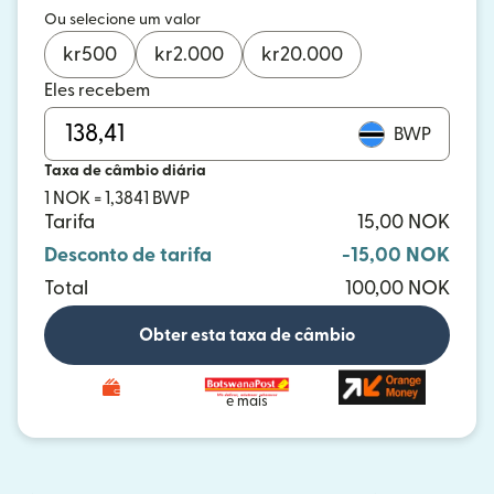
Ou selecione um valor
kr
500
kr
2.000
kr
20.000
Eles recebem
BWP
Taxa de câmbio diária
1 NOK = 1,3841 BWP
Tarifa
15,00 NOK
Desconto de tarifa
-15,00 NOK
Total
100,00 NOK
Obter esta taxa de câmbio
e mais