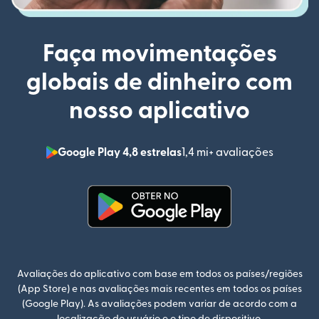
Faça movimentações
globais de dinheiro com
nosso aplicativo
Google Play 4,8 estrelas
1,4 mi+ avaliações
(abre em
(abre em uma nova janela)
Avaliações do aplicativo com base em todos os países/regiões
(App Store) e nas avaliações mais recentes em todos os países
(Google Play). As avaliações podem variar de acordo com a
localização do usuário e o tipo de dispositivo.