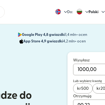
Do:
Polski
Google Play 4,8 gwiazdki
1,4 mln+ ocen
(otwiera 
App Store 4,9 gwiazdki
4,2 mln+ ocen
(otwiera s
Wysyłasz
Lub wybierz kwotę
kr
500
kr
2
ądze do
Otrzymują