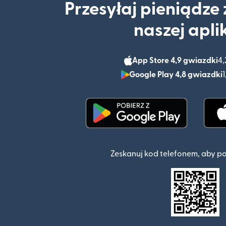
Przesyłaj pieniądze
naszej apli
App Store 4,9 gwiazdki
4,
Google Play 4,8 gwiazdki
1
(otwiera się w nowym o
Zeskanuj kod telefonem, aby p