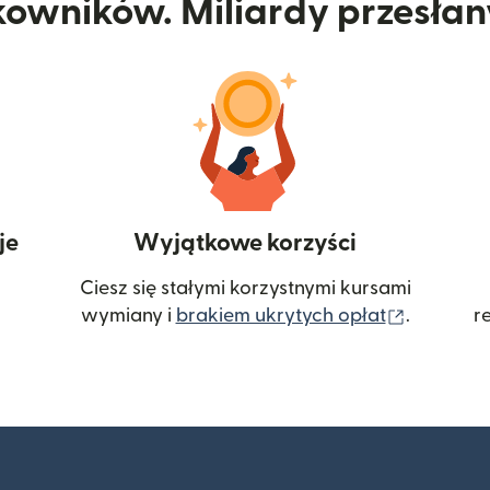
kowników. Miliardy przesła
je
Wyjątkowe korzyści
Ciesz się stałymi korzystnymi kursami
(otwiera
wymiany i
brakiem ukrytych opłat
.
r