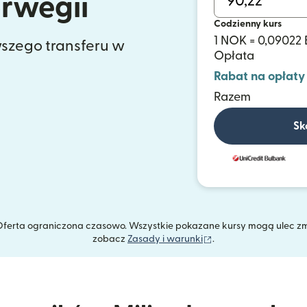
orwegii
Codzienny kurs
1 NOK = 0,09022
szego transferu w
Opłata
Rabat na opłaty
Razem
Sk
. Oferta ograniczona czasowo. Wszystkie pokazane kursy mogą ulec z
(otwiera się w nowym
zobacz
Zasady i warunki
.