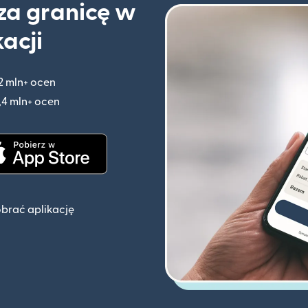
 za granicę w
kacji
2 mln+ ocen
(otwiera się w nowym oknie)
,4 mln+ ocen
(otwiera się w nowym oknie)
knie)
(otwiera się w nowym oknie)
obrać aplikację