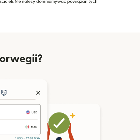
icieli. Nie należy domniemywać powiązań tych
Norwegii?