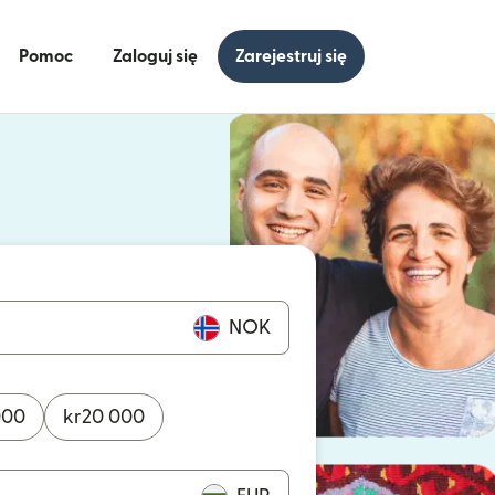
Pomoc
Zaloguj się
Zarejestruj się
się w nowym oknie)
ię w nowym oknie)
NOK
000
kr
20 000