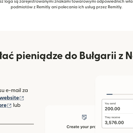
z loga są zarejestrowanymi znakami towarowymi odpowiednich właśc
podmiotów z Remitly ani polecania ich usług przez Remitly.
ać pieniądze do Bułgarii z 
u e-mail za
(otwiera się w nowym oknie)
website
(otwiera się w nowym oknie)
ore
lub
nowym oknie)