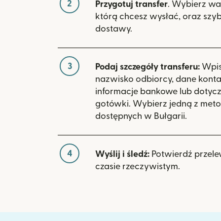
2
Przygotuj transfer
. Wybierz wa
którą chcesz wysłać, oraz szy
dostawy.
3
Podaj szczegóły transferu:
Wpisz
nazwisko odbiorcy, dane kont
informacje bankowe lub dotyc
gotówki. Wybierz jedną z meto
dostępnych w Bułgarii.
4
Wyślij i śledź:
Potwierdź przele
czasie rzeczywistym.