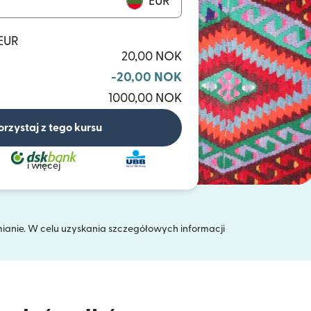
EUR
 EUR
20,00 NOK
-20,00 NOK
1000,00 NOK
orzystaj z tego kursu
i więcej
mianie. W celu uzyskania szczegółowych informacji
 oknie)