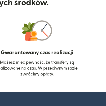
nych środków.
Gwarantowany czas realizacji
Możesz mieć pewność, że transfery są
 się w nowym oknie)
ealizowane na czas. W przeciwnym razie
zwrócimy opłaty.