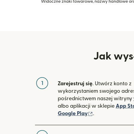
Widoczne znaki towarowe, nazwy handlowe ora
Jak wysł
1
Zarejestruj się
. Utwórz konto z
wykorzystaniem swojego adres
pośrednictwem naszej witryny
albo aplikacji w sklepie
App St
(otwiera się w 
Google Play
.