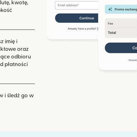
lutę, kwotę,
bkość
 imię i
aktowe oraz
zące odbioru
d płatności
w i śledź go w