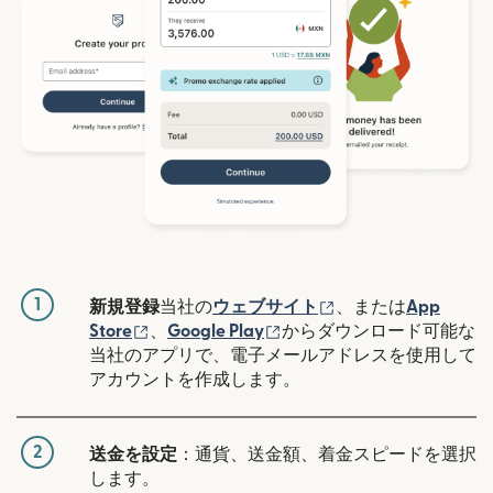
1
（別ウィンドウで開
新規登録
当社の
ウェブサイト
、または
App
（別ウィンドウで開きます）
（別ウィンドウで開きます
Store
、
Google Play
からダウンロード可能な
当社のアプリで、電子メールアドレスを使用して
アカウントを作成します。
2
送金を設定
：通貨、送金額、着金スピードを選択
します。