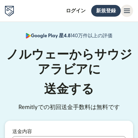
ログイン
新規登録
Google Play 星4.8
140万件以上の評価
（別ウィン
ノルウェーからサウジ
アラビアに
送金する
Remitlyでの初回送金手数料は無料です
送金内容