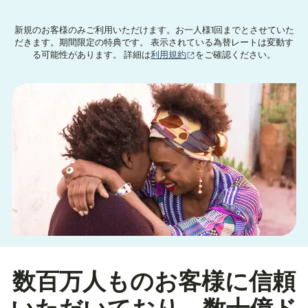
新規のお客様のみご利用いただけます。お一人様1回までとさせていた
だきます。期間限定の特典です。 表示されている為替レートは変動す
（別ウィンドウで開きます
る可能性があります。 詳細は
利用規約
をご確認ください。
数百万人ものお客様に信頼