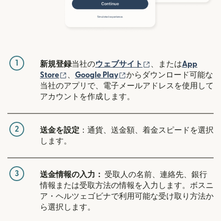
1
（別ウィンドウで開
新規登録
当社の
ウェブサイト
、または
App
（別ウィンドウで開きます）
（別ウィンドウで開きます
Store
、
Google Play
からダウンロード可能な
当社のアプリで、電子メールアドレスを使用して
アカウントを作成します。
2
送金を設定
：通貨、送金額、着金スピードを選択
します。
3
送金情報の入力：
受取人の名前、連絡先、銀行
情報または受取方法の情報を入力します。ボスニ
ア・ヘルツェゴビナで利用可能な受け取り方法か
ら選択します。