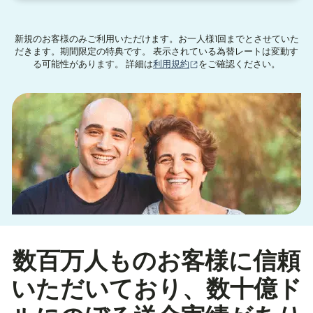
新規のお客様のみご利用いただけます。お一人様1回までとさせていた
だきます。期間限定の特典です。 表示されている為替レートは変動す
（別ウィンドウで開きます
る可能性があります。 詳細は
利用規約
をご確認ください。
数百万人ものお客様に信頼
いただいており、数十億ド