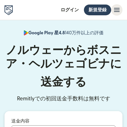
ログイン
新規登録
Google Play 星4.8
140万件以上の評価
（別ウィン
ノルウェーからボスニ
ア・ヘルツェゴビナに
送金する
Remitlyでの初回送金手数料は無料です
送金内容