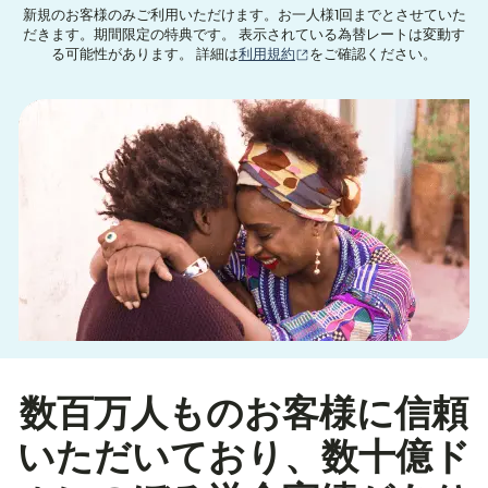
新規のお客様のみご利用いただけます。お一人様1回までとさせていた
だきます。期間限定の特典です。 表示されている為替レートは変動す
（別ウィンドウで開きます
る可能性があります。 詳細は
利用規約
をご確認ください。
数百万人ものお客様に信頼
いただいており、数十億ド