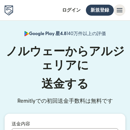
ログイン
新規登録
Google Play 星4.8
140万件以上の評価
（別ウィン
ノルウェーからアルジ
ェリアに
送金する
Remitlyでの初回送金手数料は無料です
送金内容