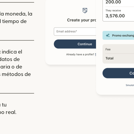
 la moneda, la
l tiempo de
:
indica el
 datos de
aria o de
los métodos de
 tu
o real.