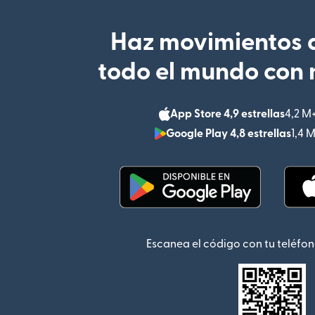
Haz movimientos d
todo el mundo con 
App Store 4,9 estrellas
4,2 M
Google Play 4,8 estrellas
1,4 
(se abre en una ventana
Escanea el código con tu teléfon