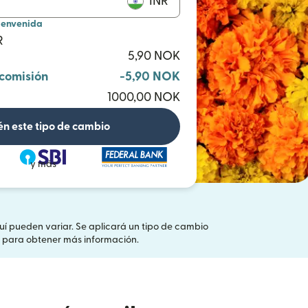
INR
ienvenida
R
5,90 NOK
 comisión
-5,90 NOK
1000,00 NOK
n este tipo de cambio
y más
quí pueden variar. Se aplicará un tipo de cambio
(se abre en una ventana nueva)
para obtener más información.