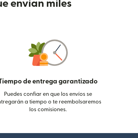
e envían miles
Tiempo de entrega garantizado
Puedes confiar en que los envíos se
 en una ventana nueva)
ntregarán a tiempo o te reembolsaremos
los comisiones.