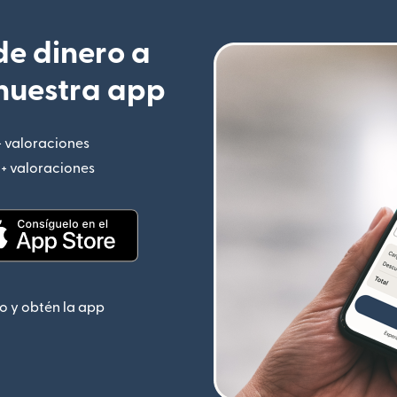
e dinero a
nuestra app
+ valoraciones
(se abre en una ventana nueva)
M+ valoraciones
(se abre en una ventana nueva)
 nueva)
(se abre en una ventana nueva)
o y obtén la app