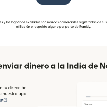
 y los logotipos exhibidos son marcas comerciales registradas de sus
afiliación o respaldo alguno por parte de Remitly.
nviar dinero a la India de 
n tu dirección
se abre en una ventana nueva)
o nuestra app
 ventana nueva)
(se abre en una ventana nueva)
ay
.