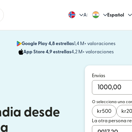
A:
Español
Google Play 4,8 estrellas
1,4 M+ valoraciones
(se abr
App Store 4,9 estrellas
4,2 M+ valoraciones
(se abre
Envías
O selecciona una ca
ndia desde
kr
500
kr
2
La otra persona r
ga