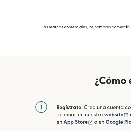
Las marcas comerciales, los nombres comerciales
¿Cómo e
1
Regístrate
. Crea una cuenta co
(
de email en nuestro
website
(se abre en una
en
App Store
o en
Google Pl