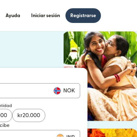
Ayuda
Iniciar sesión
Registrarse
e en una ventana nueva)
 en una ventana nueva)
NOK
ntidad
000
kr
20.000
ecibe