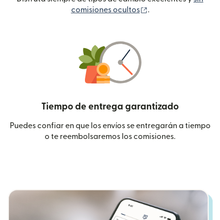
(se abre en una ven
comisiones ocultos
.
Tiempo de entrega garantizado
Puedes confiar en que los envíos se entregarán a tiempo
o te reembolsaremos los comisiones.