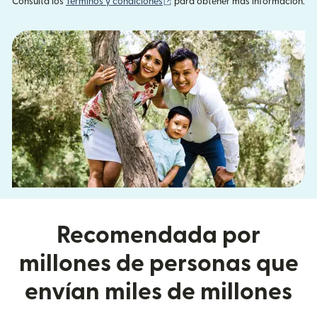
(se abre en una ventana nueva)
Consulta los
Términos y condiciones
para obtener más información.
Recomendada por
millones de personas que
envían miles de millones