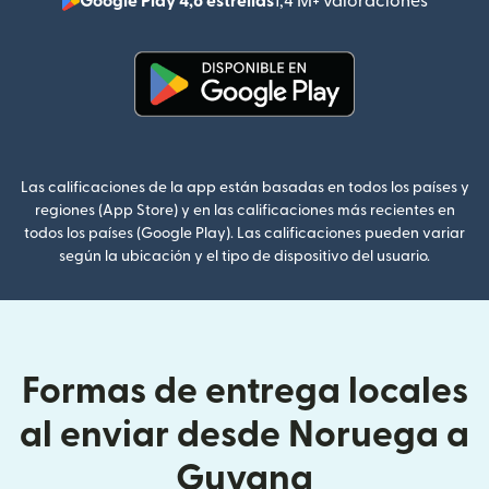
Google Play 4,8 estrellas
1,4 M+ valoraciones
(se abr
(se abre en una ventana nueva
Las calificaciones de la app están basadas en todos los países y
regiones (App Store) y en las calificaciones más recientes en
todos los países (Google Play). Las calificaciones pueden variar
según la ubicación y el tipo de dispositivo del usuario.
Formas de entrega locales
al enviar desde Noruega a
Guyana