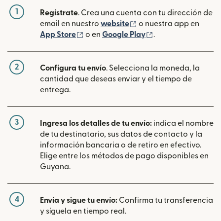
1
Regístrate
. Crea una cuenta con tu dirección de
(se abre en una ventan
email en nuestro
website
o nuestra app en
(se abre en una ventana nueva)
(se abre en una ve
App Store
o en
Google Play
.
2
Configura tu envío
. Selecciona la moneda, la
cantidad que deseas enviar y el tiempo de
entrega.
3
Ingresa los detalles de tu envío:
indica el nombre
de tu destinatario, sus datos de contacto y la
información bancaria o de retiro en efectivo.
Elige entre los métodos de pago disponibles en
Guyana.
4
Envía y sigue tu envío:
Confirma tu transferencia
y síguela en tiempo real.