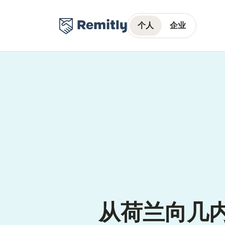
个人
企业
从荷兰向几