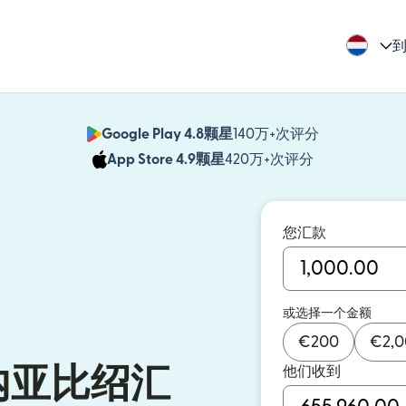
到
Google Play 4.8颗星
140万+次评分
（在新窗口中
App Store 4.9颗星
420万+次评分
（在新窗口中
您汇款
或选择一个金额
€
200
€
2,
他们收到
内亚比绍汇