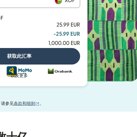
XOF
OF
25.99 EUR
-25.99 EUR
1,000.00 EUR
获取此汇率
以及更多
（在新窗口中打开）
，请参见
条款和细则
。