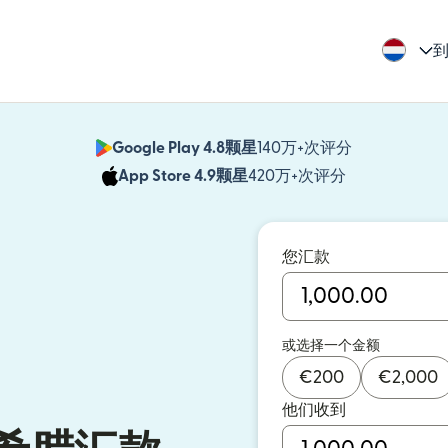
到
Google Play 4.8颗星
140万+次评分
（在新窗口中
App Store 4.9颗星
420万+次评分
（在新窗口中
您汇款
或选择一个金额
€
200
€
2,000
他们收到