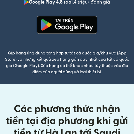
Google Play 4,8 sao
1,4 triệu+ đánh giá
(mở trong 
(mở trong cửa sổ mới)
Xếp hạng ứng dụng tổng hợp từ tất cả quốc gia/khu vực (App
Store) và những kết quả xếp hạng gần đây nhất của tất cả quốc
gia (Google Play). Xếp hạng có thể khác nhau tùy thuộc vào địa
điểm của người dùng và loại thiết bị.
Các phương thức nhận
tiền tại địa phương khi gửi
tiền từ Hà Lan tới Saudi