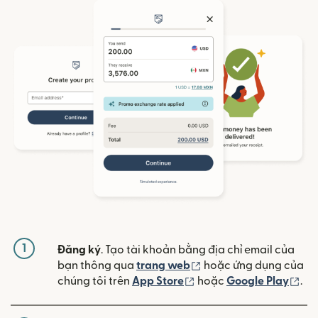
1
Đăng ký
. Tạo tài khoản bằng địa chỉ email của
(mở trong cửa sổ mới)
bạn thông qua
trang web
hoặc ứng dụng của
(mở trong cửa sổ mới)
(mở
chúng tôi trên
App Store
hoặc
Google Play
.