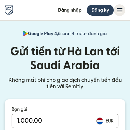
Đăng nhập
Đăng ký
Google Play 4,8 sao
1,4 triệu+ đánh giá
(mở trong 
Gửi tiền từ Hà Lan tới
Saudi Arabia
Không mất phí cho giao dịch chuyển tiền đầu
tiên với Remitly
Bạn gửi
EUR