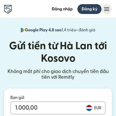
Đăng nhập
Đăng ký
Google Play 4,8 sao
1,4 triệu+ đánh giá
(mở trong 
Gửi tiền từ Hà Lan tới
Kosovo
Không mất phí cho giao dịch chuyển tiền đầu
tiên với Remitly
Bạn gửi
EUR