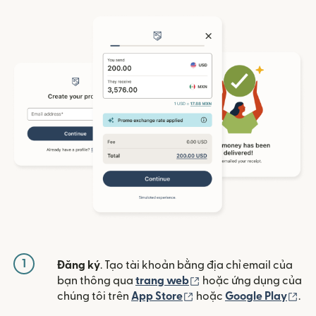
1
Đăng ký
. Tạo tài khoản bằng địa chỉ email của
(mở trong cửa sổ mới)
bạn thông qua
trang web
hoặc ứng dụng của
(mở trong cửa sổ mới)
(mở
chúng tôi trên
App Store
hoặc
Google Play
.