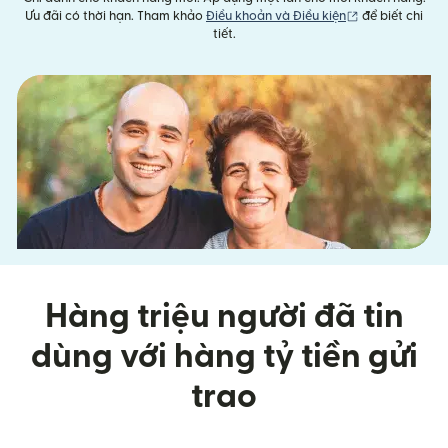
(mở trong cửa 
Ưu đãi có thời hạn. Tham khảo
Điều khoản và Điều kiện
để biết chi
tiết.
Hàng triệu người đã tin
dùng với hàng tỷ tiền gửi
trao