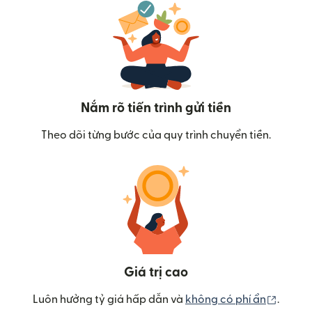
Nắm rõ tiến trình gửi tiền
Theo dõi từng bước của quy trình chuyển tiền.
Giá trị cao
(mở tr
Luôn hưởng tỷ giá hấp dẫn và
không có phí ẩn
.