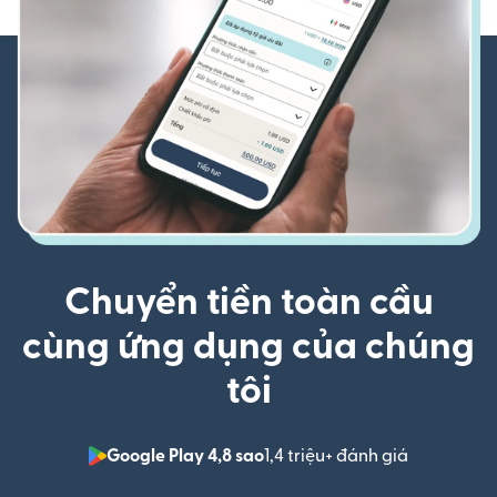
Chuyển tiền toàn cầu
cùng ứng dụng của chúng
tôi
Google Play 4,8 sao
1,4 triệu+ đánh giá
(mở trong 