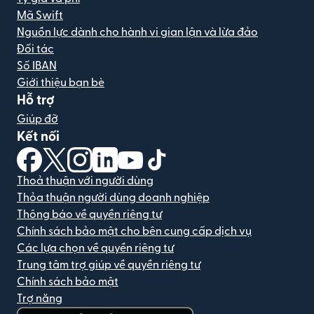
Mã Swift
Nguồn lực dành cho hành vi gian lận và lừa đảo
Đối tác
Số IBAN
Giới thiệu bạn bè
Hỗ trợ
Giúp đỡ
Kết nối
(mở trong cửa sổ mới)
(mở trong cửa sổ mới)
(mở trong cửa sổ mới)
(mở trong cửa sổ mới)
(mở trong cửa sổ mới)
(mở trong cửa sổ mới)
Thoả thuận với người dùng
Thỏa thuận người dùng doanh nghiệp
Thông báo về quyền riêng tư
Chính sách bảo mật cho bên cung cấp dịch vụ
Các lựa chọn về quyền riêng tư
Trung tâm trợ giúp về quyền riêng tư
Chính sách bảo mật
Trợ năng