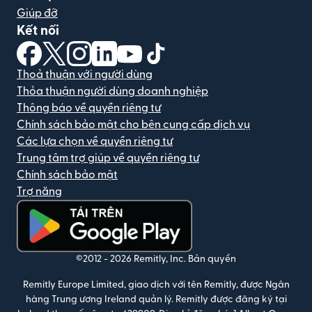
Giúp đỡ
Kết nối
(mở trong cửa sổ mới)
(mở trong cửa sổ mới)
(mở trong cửa sổ mới)
(mở trong cửa sổ mới)
(mở trong cửa sổ mới)
(mở trong cửa sổ mới)
Thoả thuận với người dùng
Thỏa thuận người dùng doanh nghiệp
Thông báo về quyền riêng tư
Chính sách bảo mật cho bên cung cấp dịch vụ
Các lựa chọn về quyền riêng tư
Trung tâm trợ giúp về quyền riêng tư
Chính sách bảo mật
Trợ năng
(mở trong cửa sổ mới)
©2012 -
2026
Remitly, Inc.
Bản quyền
Remitly Europe Limited, giao dịch với tên Remitly, được Ngân
hàng Trung ương Ireland quản lý. Remitly được đăng ký tại