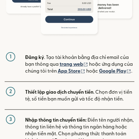
1
Đăng ký
. Tạo tài khoản bằng địa chỉ email của
(mở trong cửa sổ mới)
bạn thông qua
trang web
hoặc ứng dụng của
(mở trong cửa sổ mới)
(mở
chúng tôi trên
App Store
hoặc
Google Play
.
2
Thiết lập giao dịch chuyển tiền
. Chọn đơn vị tiền
tệ, số tiền bạn muốn gửi và tốc độ nhận tiền.
3
Nhập thông tin chuyển tiền:
Điền tên người nhận,
thông tin liên hệ và thông tin ngân hàng hoặc
nhận tiền mặt. Chọn phương thức thanh toán