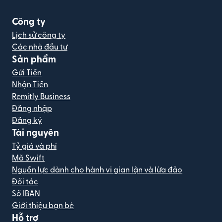
Công ty
Lịch sử công ty
Các nhà đầu tư
Sản phẩm
Gửi Tiền
Nhận Tiền
Remitly Business
Đăng nhập
Đăng ký
Tài nguyên
Tỷ giá và phí
Mã Swift
Nguồn lực dành cho hành vi gian lận và lừa đảo
Đối tác
Số IBAN
Giới thiệu bạn bè
Hỗ trợ