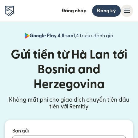
Đăng nhập
Đăng ký
Google Play 4,8 sao
1,4 triệu+ đánh giá
(mở trong 
Gửi tiền từ Hà Lan tới
Bosnia and
Herzegovina
Không mất phí cho giao dịch chuyển tiền đầu
tiên với Remitly
Bạn gửi