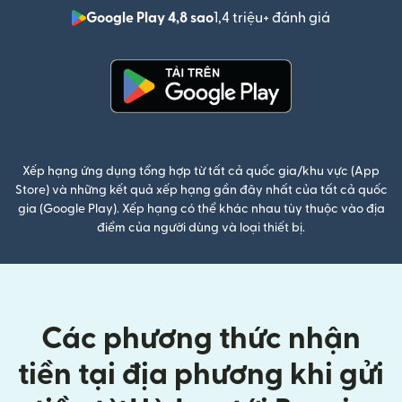
Google Play 4,8 sao
1,4 triệu+ đánh giá
(mở trong 
(mở trong cửa sổ mới)
Xếp hạng ứng dụng tổng hợp từ tất cả quốc gia/khu vực (App
Store) và những kết quả xếp hạng gần đây nhất của tất cả quốc
gia (Google Play). Xếp hạng có thể khác nhau tùy thuộc vào địa
điểm của người dùng và loại thiết bị.
Các phương thức nhận
tiền tại địa phương khi gửi