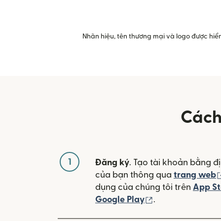
Nhãn hiệu, tên thương mại và logo được hiển
Cách
1
Đăng ký
. Tạo tài khoản bằng đị
của bạn thông qua
trang web
dụng của chúng tôi trên
App St
(mở trong cửa sổ
Google Play
.