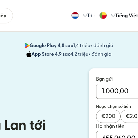
iệp
Tới:
Tiếng Việt
Google Play 4,8 sao
1,4 triệu+ đánh giá
(mở trong 
App Store 4,9 sao
4,2 triệu+ đánh giá
(mở trong c
Bạn gửi
Hoặc chọn số tiền
€
200
€
2.
 Lan tới
Họ nhận tiền