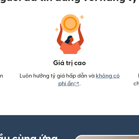
Giá trị cao
ển
Luôn hưởng tỷ giá hấp dẫn và
không có
(mở trong cửa sổ mới)
phí ẩn
.
ch
ầu cùng ứng