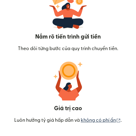
Nắm rõ tiến trình gửi tiền
Theo dõi từng bước của quy trình chuyển tiền.
Giá trị cao
(mở tr
Luôn hưởng tỷ giá hấp dẫn và
không có phí ẩn
.