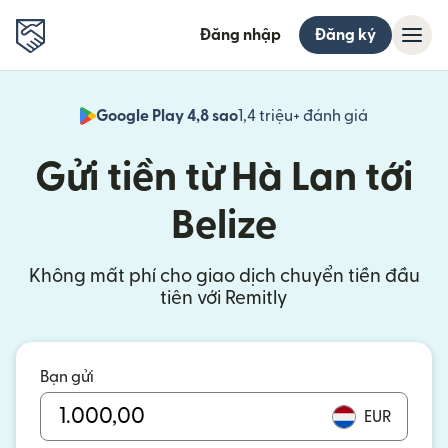
Đăng nhập
Đăng ký
Google Play 4,8 sao
1,4 triệu+ đánh giá
(mở trong 
Gửi tiền từ Hà Lan tới
Belize
Không mất phí cho giao dịch chuyển tiền đầu
tiên với Remitly
Bạn gửi
EUR