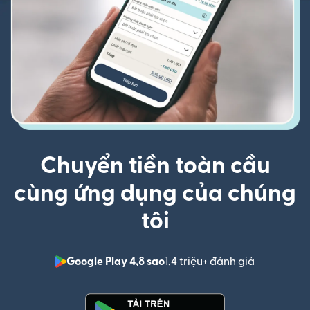
Chuyển tiền toàn cầu
cùng ứng dụng của chúng
tôi
Google Play 4,8 sao
1,4 triệu+ đánh giá
(mở trong 