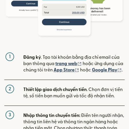
1
Đăng ký
. Tạo tài khoản bằng địa chỉ email của
(mở trong cửa sổ mới)
bạn thông qua
trang web
hoặc ứng dụng của
(mở trong cửa sổ mới)
(mở
chúng tôi trên
App Store
hoặc
Google Play
.
2
Thiết lập giao dịch chuyển tiền
. Chọn đơn vị tiền
tệ, số tiền bạn muốn gửi và tốc độ nhận tiền.
3
Nhập thông tin chuyển tiền:
Điền tên người nhận,
thông tin liên hệ và thông tin ngân hàng hoặc
nhận tiền mặt. Chọn phương thức thanh toán