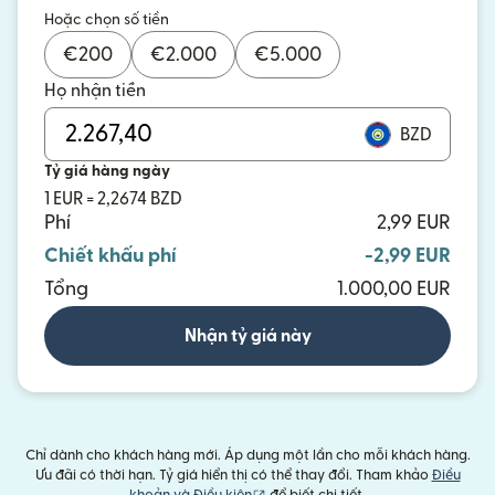
Hoặc chọn số tiền
€
200
€
2.000
€
5.000
Họ nhận tiền
BZD
Tỷ giá hàng ngày
1 EUR = 2,2674 BZD
Phí
2,99 EUR
Chiết khấu phí
-2,99 EUR
Tổng
1.000,00 EUR
Nhận tỷ giá này
Chỉ dành cho khách hàng mới. Áp dụng một lần cho mỗi khách hàng.
Ưu đãi có thời hạn. Tỷ giá hiển thị có thể thay đổi. Tham khảo
Điều
(mở trong cửa sổ mới)