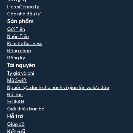
Lịch sử công ty
Các nhà đầu tư
Sản phẩm
Gửi Tiền
Nhận Tiền
Remitly Business
Đăng nhập
Đăng ký
Tài nguyên
Tỷ giá và phí
Mã Swift
Nguồn lực dành cho hành vi gian lận và lừa đảo
Đối tác
Số IBAN
Giới thiệu bạn bè
Hỗ trợ
Giúp đỡ
Kết nối