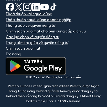
(mở trong cửa sổ mới)
(mở trong cửa sổ mới)
(mở trong cửa sổ mới)
(mở trong cửa sổ mới)
(mở trong cửa sổ mới)
(mở trong cửa sổ mới)
Thoả thuận với người dùng
Thỏa thuận người dùng doanh nghiệp
Thông báo về quyền riêng tư
Chính sách bảo mật cho bên cung cấp dịch vụ
Các lựa chọn về quyền riêng tư
Trung tâm trợ giúp về quyền riêng tư
Chính sách bảo mật
Trợ năng
(mở trong cửa sổ mới)
©2012 -
2026
Remitly, Inc.
Bản quyền
Remitly Europe Limited, giao dịch với tên Remitly, được Ngân
hàng Trung ương Ireland quản lý. Remitly được đăng ký tại
Ireland theo số công ty 629909. Địa chỉ đăng ký: 1 Albert Quay,
Ballintemple, Cork T12 X8N6, Ireland.