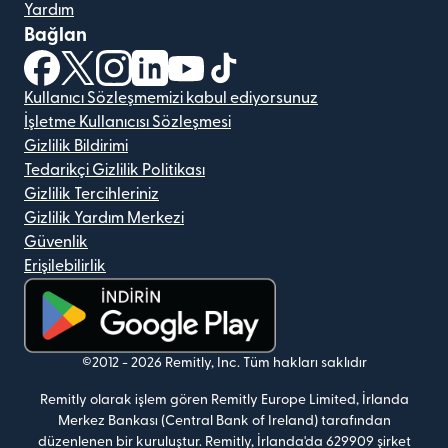
Yardım
Bağlan
(yeni pencerede açılır)
(yeni pencerede açılır)
(yeni pencerede açılır)
(yeni pencerede açılır)
(yeni pencerede açılır)
(yeni pencerede açılır)
Kullanıcı Sözleşmemizi kabul ediyorsunuz
İşletme Kullanıcısı Sözleşmesi
Gizlilik Bildirimi
Tedarikçi Gizlilik Politikası
Gizlilik Tercihleriniz
Gizlilik Yardım Merkezi
Güvenlik
Erişilebilirlik
(yeni pencerede açılır)
©2012 -
2026
Remitly, Inc.
Tüm hakları saklıdır
Remitly olarak işlem gören Remitly Europe Limited, İrlanda
Merkez Bankası (Central Bank of Ireland) tarafından
düzenlenen bir kuruluştur. Remitly, İrlanda'da 629909 şirket