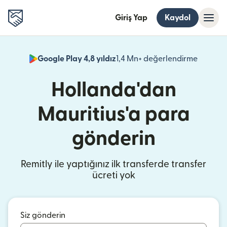
Giriş Yap
Kaydol
Google Play 4,8 yıldız
1,4 Mn+ değerlendirme
(yeni pe
Hollanda'dan
Mauritius'a para
gönderin
Remitly ile yaptığınız ilk transferde transfer
ücreti yok
Siz gönderin