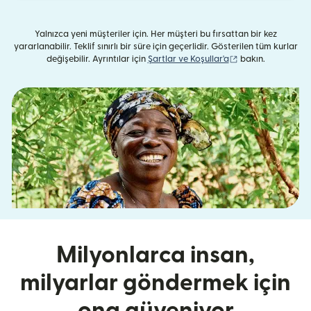
Yalnızca yeni müşteriler için. Her müşteri bu fırsattan bir kez
yararlanabilir. Teklif sınırlı bir süre için geçerlidir. Gösterilen tüm kurlar
(yeni pencerede aç
değişebilir. Ayrıntılar için
Şartlar ve Koşullar'a
bakın.
Milyonlarca insan,
milyarlar göndermek için
ona güveniyor