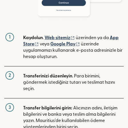
1
(yeni pencerede açılır)
Kaydolun
.
Web sitemiz
üzerinden ya da
App
(yeni pencerede açılır)
(yeni pencerede açılır)
Store
veya
Google Play
üzerinde
uygulamamızı kullanarak e-posta adresinizle bir
hesap oluşturun.
2
Transferinizi düzenleyin
. Para birimini,
göndermek istediğiniz tutarı ve teslimat hızını
seçin.
3
Transfer bilgilerini girin:
Alıcınızın adını, iletişim
bilgilerini ve banka veya teslim alma bilgilerini
yazın. Mauritius'de kullanılabilen ödeme
yöntemlerinden birini seçin.